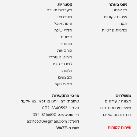
ניווט באתר
קטגוריות
מי אנחנו
מערכות ישיבה
שירות לקוחות
מטבחים
תקנון
פינות אוכל
מדניות פרטיות
חדרי שינה
ארונות
מזנונים
כורסאות
ריהוט משרדי
למגזר הדתי
וילונות
מבצעים
ספות נוער
משולחים
פרטי התקשרות
תצוגה / עודפים
כתובת: רבן יוחנן בן זכאי 82 אלעד
משלוחים והחזרות
טלפון:
072-3340593
החזרות וביטולים
נייד/ווטסאפ:
054-3116600
דוא”ל:
a3116600@gmail.com
שירות לקוחות
ניווט ב-WAZE