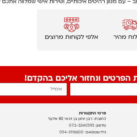
וב – עם מגוון רהיטים איכותיים, ושירות אישי שמלווה את
וח מהיר
אלפי לקוחות מרוצים
ת הפרטים ונחזור אליכם בהקדם!
פרטי התקשרות
כתובת: רבן יוחנן בן זכאי 82 אלעד
טלפון:
072-3340593
נייד/ווטסאפ:
054-3116600