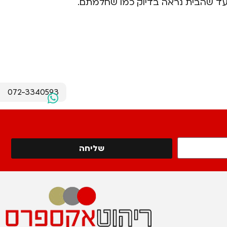
כם עד שהבית נראה בדיוק כמו שחלמתם.
072-3340593
שליחה