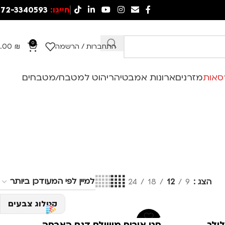
חייגו:
72-3340593
0
התחברות / הרשמה
₪
.00
סאות
מזרנים
ארונות אמבטיה
ריהוט למטבח/מטבחים
הצג
9
12
18
24
קטלוג צבעים
-41%
ילך
סט אירוח מושלם דגם הארחה