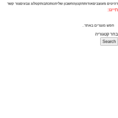
רהיטים מעוצבים
אודות
תקנון
החשבון שלי
חנות
כתבות
קטלוג צבעים
צור קשר
חייגו:
072-3340593
בחר קטגוריה
Search