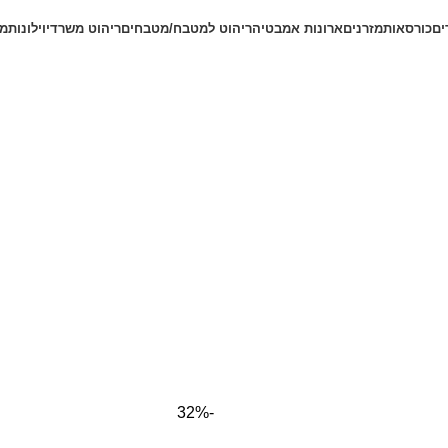
ים
כורסאות
מזרנים
ארונות אמבטיה
ריהוט למטבח/מטבחים
ריהוט משרדי
וילונות
מב
-32%