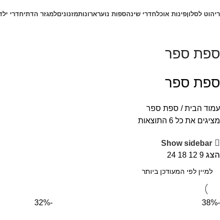
קטגוריות מוצרים
ריהוט לסלון
פינות אוכל
חדרי שינה
ספות נוער
ארונות
מזנונים
למגזר הדתי
חדרי ילד
ספת ספר
ספת ספר
עמוד הבית
ספת ספר
מציגים את כל ⁦6⁩ התוצאות
Show sidebar
הצג
9
12
18
24
-32%
-38%