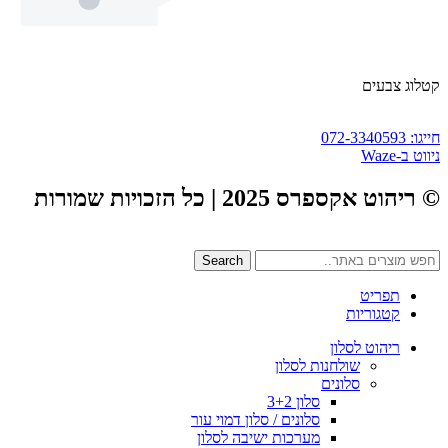
קטלוג צבעים
חייגו: 072-3340593
ניווט ב-Waze
© ריהוט אקספרס 2025 | כל הזכויות שמורות
Search
תפריט
קטגוריות
ריהוט לסלון
שולחנות לסלון
סלונים
סלון 3+2
סלונים / סלון דמוי עור
מערכות ישיבה לסלון