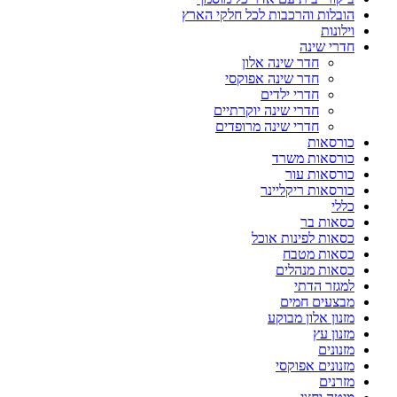
הובלות והרכבות לכל חלקי הארץ
וילונות
חדרי שינה
חדר שינה אלון
חדר שינה אפוקסי
חדרי ילדים
חדרי שינה יוקרתיים
חדרי שינה מרופדים
כורסאות
כורסאות משרד
כורסאות עור
כורסאות ריקליינר
כללי
כסאות בר
כסאות לפינות אוכל
כסאות מטבח
כסאות מנהלים
למגזר הדתי
מבצעים חמים
מזנון אלון מבוקע
מזנון עץ
מזנונים
מזנונים אפוקסי
מזרנים