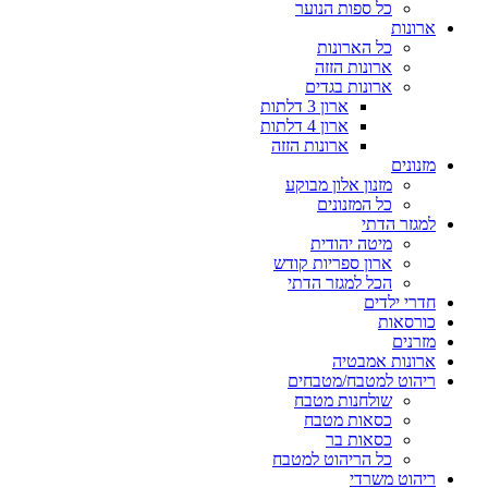
כל ספות הנוער
ארונות
כל הארונות
ארונות הזזה
ארונות בגדים
ארון 3 דלתות
ארון 4 דלתות
ארונות הזזה
מזנונים
מזנון אלון מבוקע
כל המזנונים
למגזר הדתי
מיטה יהודית
ארון ספריות קודש
הכל למגזר הדתי
חדרי ילדים
כורסאות
מזרנים
ארונות אמבטיה
ריהוט למטבח/מטבחים
שולחנות מטבח
כסאות מטבח
כסאות בר
כל הריהוט למטבח
ריהוט משרדי