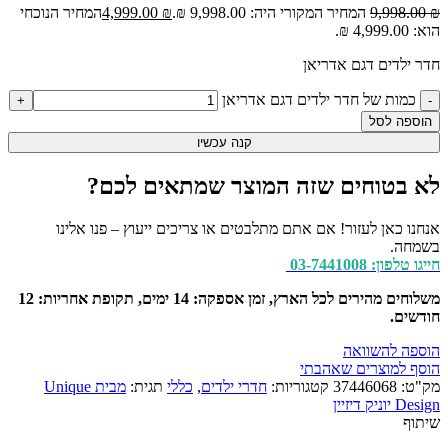
₪
9,998.00
המחיר המקורי היה: 9,998.00 ₪.
₪
4,999.00
המחיר הנוכחי
הוא: 4,999.00 ₪.
חדר ילדים דגם אדריאן
כמות של חדר ילדים דגם אדריאן
הוספה לסל
קנה עכשיו
לא בטוחים שזה המוצר שמתאים לכם?
אנחנו כאן לעזור! אם אתם מתלבטים או צריכים ייעוץ – פנו אלינו
בשמחה.
חייגו טלפון: 03-7441008
משלוחים מהירים לכל הארץ, זמן אספקה: 14 ימים, תקופת אחריות: 12
חודשים.
הוספה להשוואה
הוסף למוצרים שאהבתי
מק"ט:
37446068
קטגוריות:
חדרי ילדים
,
כללי
תגית:
מבית Unique
Design יוניק דיזיין
שיתוף