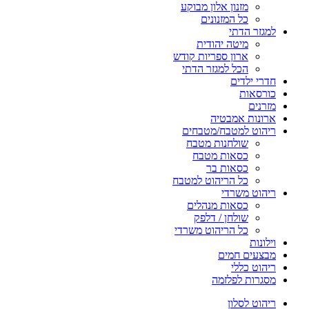
מזנון אלון מבוקע
כל המזנונים
למגזר הדתי
מיטה יהודית
ארון ספריות קודש
הכל למגזר הדתי
חדרי ילדים
כורסאות
מזרנים
ארונות אמבטיה
ריהוט למטבח/מטבחים
שולחנות מטבח
כסאות מטבח
כסאות בר
כל הריהוט למטבח
ריהוט משרדי
כסאות מנהלים
שולחן / דלפק
כל הריהוט משרדי
וילונות
מבצעים חמים
ריהוט כללי
מסגרות לפלזמה
ריהוט לסלון