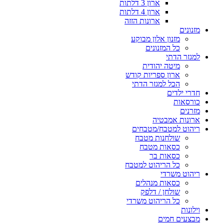
ארון 3 דלתות
ארון 4 דלתות
ארונות הזזה
מזנונים
מזנון אלון מבוקע
כל המזנונים
למגזר הדתי
מיטה יהודית
ארון ספריות קודש
הכל למגזר הדתי
חדרי ילדים
כורסאות
מזרנים
ארונות אמבטיה
ריהוט למטבח/מטבחים
שולחנות מטבח
כסאות מטבח
כסאות בר
כל הריהוט למטבח
ריהוט משרדי
כסאות מנהלים
שולחן / דלפק
כל הריהוט משרדי
וילונות
מבצעים חמים