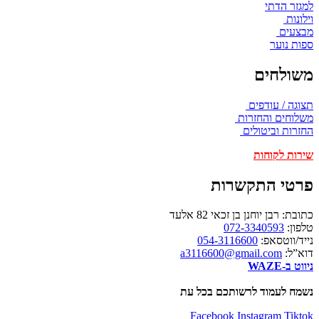
למגזר הדתי
וילונות
מבצעים
ספות נוער
משולחים
תצוגה / עודפים
משלוחים והחזרות
החזרות וביטולים
שירות לקוחות
פרטי התקשרות
כתובת: רבן יוחנן בן זכאי 82 אלעד
טלפון:
072-3340593
נייד/ווטסאפ:
054-3116600
דוא”ל:
a3116600@gmail.com
ניווט ב-WAZE
נשמח לעמוד לרשותכם בכל עת
Facebook
Instagram
Tiktok