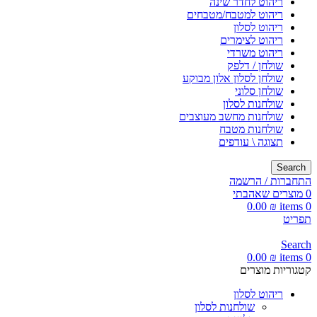
ריהוט לחדר שינה
ריהוט למטבח/מטבחים
ריהוט לסלון
ריהוט לצימרים
ריהוט משרדי
שולחן / דלפק
שולחן לסלון אלון מבוקע
שולחן סלוני
שולחנות לסלון
שולחנות מחשב מעוצבים
שולחנות מטבח
תצוגה \ עודפים
Search
התחברות / הרשמה
0
מוצרים שאהבתי
0.00
₪
items
0
תפריט
Search
0.00
₪
items
0
קטגוריות מוצרים
ריהוט לסלון
שולחנות לסלון