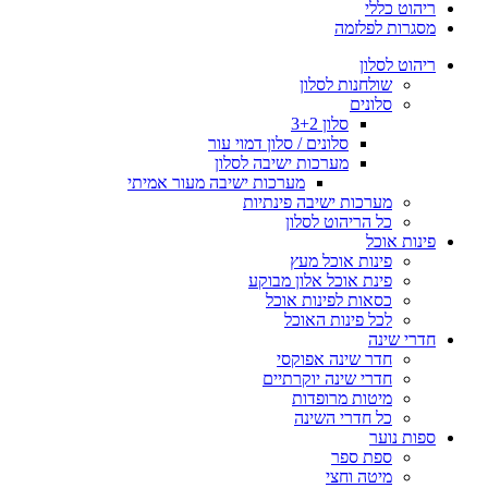
ריהוט כללי
מסגרות לפלזמה
ריהוט לסלון
שולחנות לסלון
סלונים
סלון 3+2
סלונים / סלון דמוי עור
מערכות ישיבה לסלון
מערכות ישיבה מעור אמיתי
מערכות ישיבה פינתיות
כל הריהוט לסלון
פינות אוכל
פינות אוכל מעץ
פינת אוכל אלון מבוקע
כסאות לפינות אוכל
לכל פינות האוכל
חדרי שינה
חדר שינה אפוקסי
חדרי שינה יוקרתיים
מיטות מרופדות
כל חדרי השינה
ספות נוער
ספת ספר
מיטה וחצי