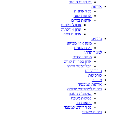
כל ספות הנוער
ארונות
כל הארונות
ארונות הזזה
ארונות בגדים
ארון 3 דלתות
ארון 4 דלתות
ארונות הזזה
מזנונים
מזנון אלון מבוקע
כל המזנונים
למגזר הדתי
מיטה יהודית
ארון ספריות קודש
הכל למגזר הדתי
חדרי ילדים
כורסאות
מזרנים
ארונות אמבטיה
ריהוט למטבח/מטבחים
שולחנות מטבח
כסאות מטבח
כסאות בר
כל הריהוט למטבח
ריהוט משרדי