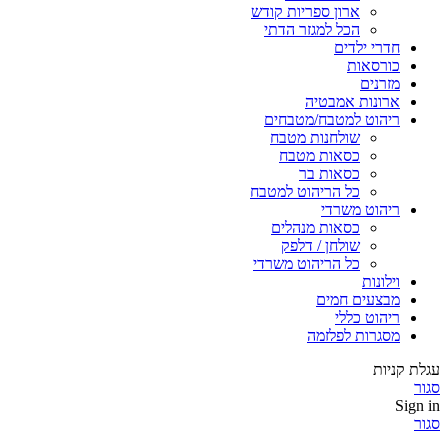
ארון ספריות קודש
הכל למגזר הדתי
חדרי ילדים
כורסאות
מזרנים
ארונות אמבטיה
ריהוט למטבח/מטבחים
שולחנות מטבח
כסאות מטבח
כסאות בר
כל הריהוט למטבח
ריהוט משרדי
כסאות מנהלים
שולחן / דלפק
כל הריהוט משרדי
וילונות
מבצעים חמים
ריהוט כללי
מסגרות לפלזמה
עגלת קניות
סגור
Sign in
סגור