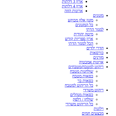
ארון 3 דלתות
ארון 4 דלתות
ארונות הזזה
מזנונים
מזנון אלון מבוקע
כל המזנונים
למגזר הדתי
מיטה יהודית
ארון ספריות קודש
הכל למגזר הדתי
חדרי ילדים
כורסאות
מזרנים
ארונות אמבטיה
ריהוט למטבח/מטבחים
שולחנות מטבח
כסאות מטבח
כסאות בר
כל הריהוט למטבח
ריהוט משרדי
כסאות מנהלים
שולחן / דלפק
כל הריהוט משרדי
וילונות
מבצעים חמים