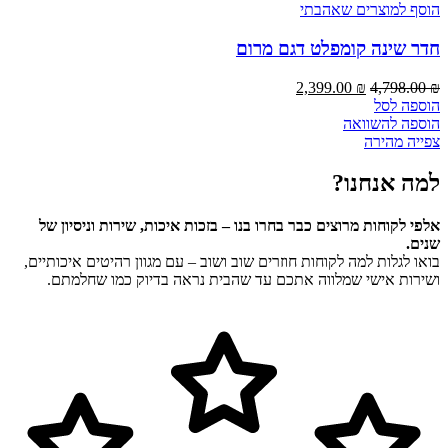
הוסף למוצרים שאהבתי
חדר שינה קומפלט דגם מרום
המחיר
המחיר
2,399.00
₪
4,798.00
₪
המקורי
הנוכחי
הוספה לסל
היה:
הוא:
הוספה להשוואה
2,399.00 ₪.
4,798.00 ₪.
צפייה מהירה
למה אנחנו?
אלפי לקוחות מרוצים כבר בחרו בנו – בזכות איכות, שירות וניסיון של
שנים.
בואו לגלות למה לקוחות חוזרים שוב ושוב – עם מגוון רהיטים איכותיים,
ושירות אישי שמלווה אתכם עד שהבית נראה בדיוק כמו שחלמתם.