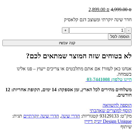
המחיר
המחיר
2,899.00
₪
4,999.00
₪
המקורי
הנוכחי
חדר שינה יוקרתי ומעוצב דגם קלאסיק
היה:
הוא:
2,899.00 ₪.
4,999.00 ₪.
כמות
של
הוספה לסל
חדר
קנה עכשיו
שינה
יוקרתי
לא בטוחים שזה המוצר שמתאים לכם?
ומעוצב
דגם
קלאסיק
אנחנו כאן לעזור! אם אתם מתלבטים או צריכים ייעוץ – פנו אלינו
בשמחה.
חייגו טלפון: 03-7441008
משלוחים מהירים לכל הארץ, זמן אספקה: 14 ימים, תקופת אחריות: 12
חודשים.
הוספה להשוואה
הוסף למוצרים שאהבתי
מק"ט:
93129133
קטגוריות:
חדרי שינה
,
חדרי שינה יוקרתיים
תגית:
Design Unique יוניק דיזיין
שיתוף