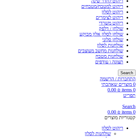
ריהוט לחדר שינה
ריהוט למטבח/מטבחים
ריהוט לסלון
ריהוט לצימרים
ריהוט משרדי
שולחן / דלפק
שולחן לסלון אלון מבוקע
שולחן סלוני
שולחנות לסלון
שולחנות מחשב מעוצבים
שולחנות מטבח
תצוגה \ עודפים
Search
התחברות / הרשמה
0
מוצרים שאהבתי
0.00
₪
items
0
תפריט
Search
0.00
₪
items
0
קטגוריות מוצרים
ריהוט לסלון
שולחנות לסלון