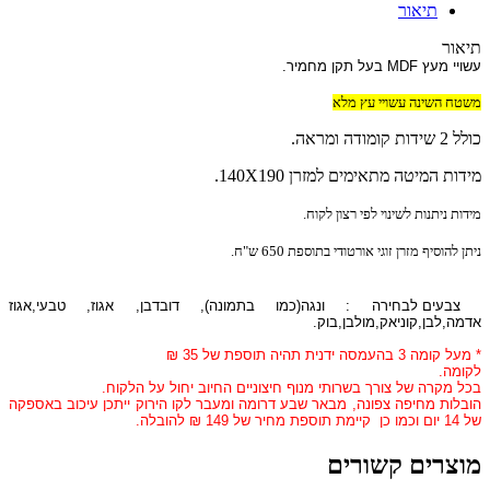
תיאור
תיאור
עשויי מעץ MDF בעל תקן מחמיר.
משטח השינה עשויי עץ מלא
כולל 2 שידות קומודה ומראה.
מידות המיטה מתאימים למזרן 140X190.
מידות ניתנות לשינוי לפי רצון לקוח.
ניתן להוסיף מזרן זוגי אורטודי בתוספת 650 ש"ח.
צבעים לבחירה : ונגה(כמו בתמונה), דובדבן, אגוז, טבעי,אגוז
אדמה,לבן,קוניאק,מולבן,בוק.
* מעל קומה 3 בהעמסה ידנית תהיה תוספת של 35 ₪
לקומה.
בכל מקרה של צורך בשרותי מנוף חיצוניים החיוב יחול על הלקוח.
הובלות מחיפה צפונה, מבאר שבע דרומה ומעבר לקו הירוק ייתכן עיכוב באספקה
של 14 יום וכמו כן קיימת תוספת מחיר של 149 ₪ להובלה.
מוצרים קשורים