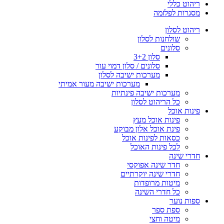
ריהוט כללי
מסגרות לפלזמה
ריהוט לסלון
שולחנות לסלון
סלונים
סלון 3+2
סלונים / סלון דמוי עור
מערכות ישיבה לסלון
מערכות ישיבה מעור אמיתי
מערכות ישיבה פינתיות
כל הריהוט לסלון
פינות אוכל
פינות אוכל מעץ
פינת אוכל אלון מבוקע
כסאות לפינות אוכל
לכל פינות האוכל
חדרי שינה
חדר שינה אפוקסי
חדרי שינה יוקרתיים
מיטות מרופדות
כל חדרי השינה
ספות נוער
ספת ספר
מיטה וחצי