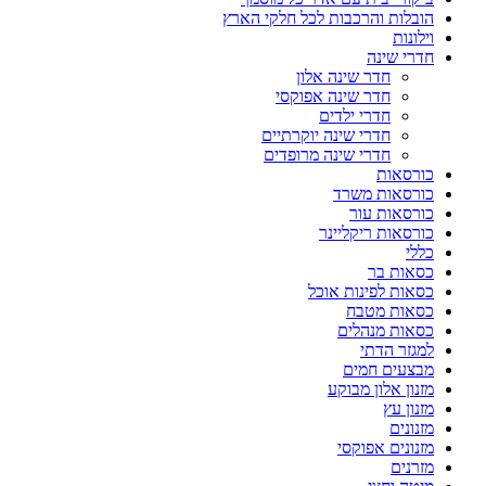
הובלות והרכבות לכל חלקי הארץ
וילונות
חדרי שינה
חדר שינה אלון
חדר שינה אפוקסי
חדרי ילדים
חדרי שינה יוקרתיים
חדרי שינה מרופדים
כורסאות
כורסאות משרד
כורסאות עור
כורסאות ריקליינר
כללי
כסאות בר
כסאות לפינות אוכל
כסאות מטבח
כסאות מנהלים
למגזר הדתי
מבצעים חמים
מזנון אלון מבוקע
מזנון עץ
מזנונים
מזנונים אפוקסי
מזרנים