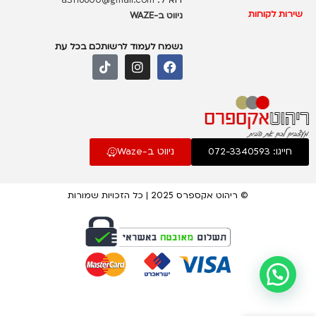
דוא”ל:
a3116600@gmail.com
שירות לקוחות
ניווט ב-WAZE
נשמח לעמוד לרשותכם בכל עת
חייגו: 072-3340593
ניווט ב-Waze
© ריהוט אקספרס 2025 | כל הזכויות שמורות
חדר
שינה