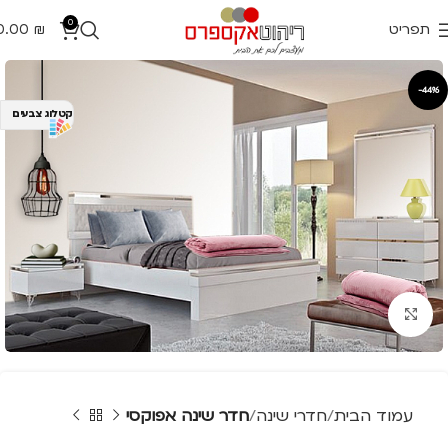
0
תפריט
₪
0.00
-44%
קטלוג צבעים
Click to enlarge
עמוד הבית
חדרי שינה
חדר שינה אפוקסי