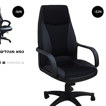
-36%
-22%
כסא מנהלים
0
₪
1,399.00
₪
הוספה לסל