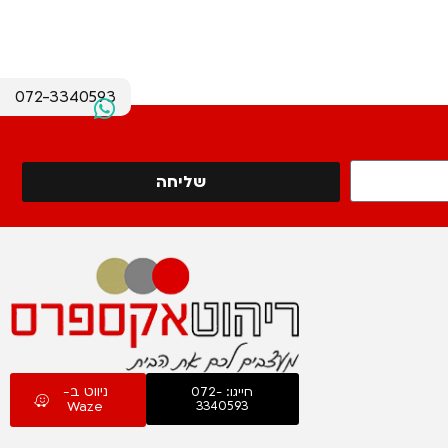
072-3340593
שליחה
ניווט ב-
חייגו: 072-
Waze
3340593