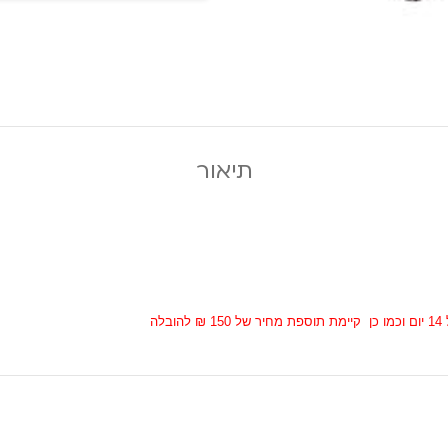
תיאור
ה