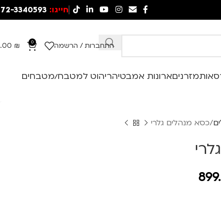
חייגו:
72-3340593
0
התחברות / הרשמה
₪
.00
סאות
מזרנים
ארונות אמבטיה
ריהוט למטבח/מטבחים
ם
כסא מנהלים גלרי
לרי
899