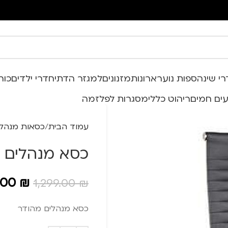
י שינה
ספות נוער
ארונות
מזנונים
למגזר הדתי
חדרי ילדים
כור
ים חמים
ריהוט כללי
מסגרות לפלזמה
עמוד הבית
כסאות מנהלי
כסא מנהלים ג
.00
₪
1,299.00
₪
מערכות ישיבה מעור אמיתי
כסא מנהלים מהודר