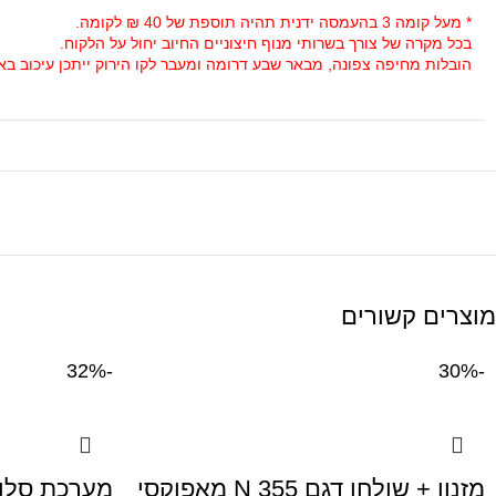
* מעל קומה 3 בהעמסה ידנית תהיה תוספת של 40 ₪ לקומה.
בכל מקרה של צורך בשרותי מנוף חיצוניים החיוב יחול על הלקוח.
הובלות מחיפה צפונה, מבאר שבע דרומה ומעבר לקו הירוק ייתכן עיכוב באספקה של 14 יום וכמו כן קיימת תוספת מחיר ש
מוצרים קשורים
-32%
-30%
מזנון + שולחן דגם N 355 מאפוקסי
מערכת סלון 