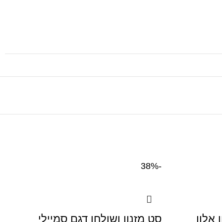
-38%
 אלון
סט מזנון ושולחן דגם סמיילי