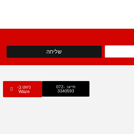
שליחה
חייגו: 072-
ניווט ב-
3340593
Waze