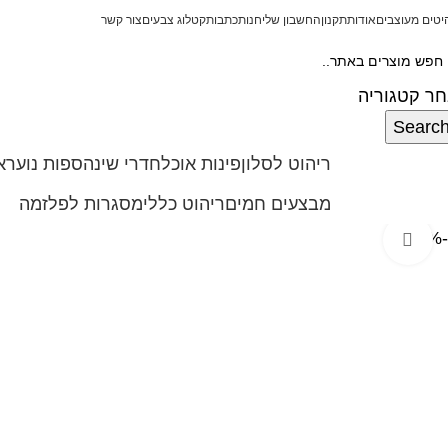
יטים מעוצבים
אודות
תקנון
החשבון שלי
חנות
כתבות
קטלוג צבעים
צור קשר
ר קטגוריה
Searc
ריהוט לסלון
פינות אוכל
חדרי שינה
ספות נוער
א
גוריות מוצרים
מבצעים חמים
ריהוט כללי
מסגרות לפלזמה
-40%
Click to enlarge