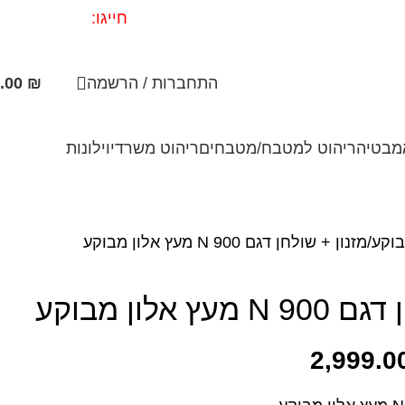
חייגו:
72-3340593
התחברות / הרשמה
₪
.00
אמבטיה
ריהוט למטבח/מטבחים
ריהוט משרדי
וילונות
בוקע
מזנון + שולחן דגם N 900 מעץ אלון מבוקע
ץ אלון מבוקע
2,999.0