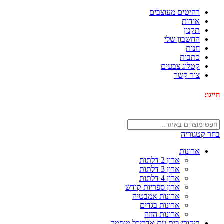
-32%
-20%
-31%
-31%
-34%
-40%
-29%
-33%
-33%
רהיטים מעוצבים
אודות
תקנון
החשבון שלי
חנות
כתבות
קטלוג צבעים
צור קשר
חייגו:
072-3340593
בחר קטגוריה
ארונות
ארון 2 דלתות
ארון 3 דלתות
ארון 4 דלתות
ארון ספריות קודש
ארונות אמבטיה
ארונות בגדים
ארונות הזזה
ביקורי בית עם אדריכל מוסמך