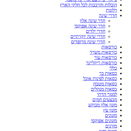
הובלות והרכבות לכל חלקי הארץ
וילונות
חדרי שינה
חדר שינה אלון
חדר שינה אפוקסי
חדרי ילדים
חדרי שינה יוקרתיים
חדרי שינה מרופדים
כורסאות
כורסאות משרד
כורסאות עור
כורסאות ריקליינר
כללי
כסאות בר
כסאות לפינות אוכל
כסאות מטבח
כסאות מנהלים
למגזר הדתי
מבצעים חמים
מזנון אלון מבוקע
מזנון עץ
מזנונים
מזנונים אפוקסי
מזרנים