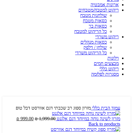
ארונות אמבטיה
ריהוט למטבח/מטבחים
שולחנות מטבח
כסאות מטבח
כסאות בר
כל הריהוט למטבח
ריהוט משרדי
כסאות מנהלים
שולחן / דלפק
כל הריהוט משרדי
וילונות
מבצעים חמים
ריהוט כללי
מסגרות לפלזמה
עמוד הבית
כללי
מזרון ספוג רב שכבתי דגם אוורסט דבל טופ
מזרון לשינה נוחה במיוחד דגם אלגנט
1,999.00
₪
999.00
₪
Back to products