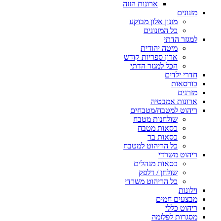
ארונות הזזה
מזנונים
מזנון אלון מבוקע
כל המזנונים
למגזר הדתי
מיטה יהודית
ארון ספריות קודש
הכל למגזר הדתי
חדרי ילדים
כורסאות
מזרנים
ארונות אמבטיה
ריהוט למטבח/מטבחים
שולחנות מטבח
כסאות מטבח
כסאות בר
כל הריהוט למטבח
ריהוט משרדי
כסאות מנהלים
שולחן / דלפק
כל הריהוט משרדי
וילונות
מבצעים חמים
ריהוט כללי
מסגרות לפלזמה