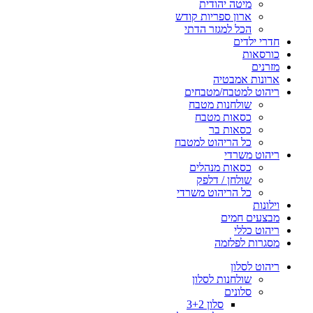
מיטה יהודית
ארון ספריות קודש
הכל למגזר הדתי
חדרי ילדים
כורסאות
מזרנים
ארונות אמבטיה
ריהוט למטבח/מטבחים
שולחנות מטבח
כסאות מטבח
כסאות בר
כל הריהוט למטבח
ריהוט משרדי
כסאות מנהלים
שולחן / דלפק
כל הריהוט משרדי
וילונות
מבצעים חמים
ריהוט כללי
מסגרות לפלזמה
ריהוט לסלון
שולחנות לסלון
סלונים
סלון 3+2