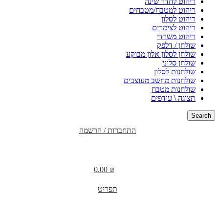
ריהוט לחדר שינה
ריהוט למטבח/מטבחים
ריהוט לסלון
ריהוט לצימרים
ריהוט משרדי
שולחן / דלפק
שולחן לסלון אלון מבוקע
שולחן סלוני
שולחנות לסלון
שולחנות מחשב מעוצבים
שולחנות מטבח
תצוגה \ עודפים
Search
התחברות / הרשמה
0.00
₪
תפריט