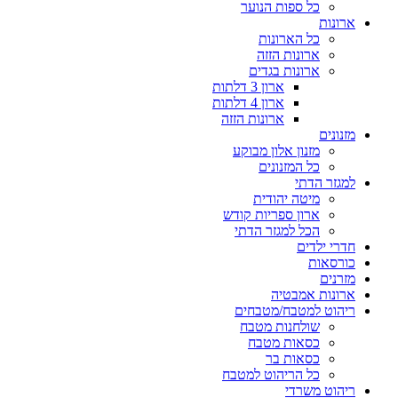
כל ספות הנוער
ארונות
כל הארונות
ארונות הזזה
ארונות בגדים
ארון 3 דלתות
ארון 4 דלתות
ארונות הזזה
מזנונים
מזנון אלון מבוקע
כל המזנונים
למגזר הדתי
מיטה יהודית
ארון ספריות קודש
הכל למגזר הדתי
חדרי ילדים
כורסאות
מזרנים
ארונות אמבטיה
ריהוט למטבח/מטבחים
שולחנות מטבח
כסאות מטבח
כסאות בר
כל הריהוט למטבח
ריהוט משרדי