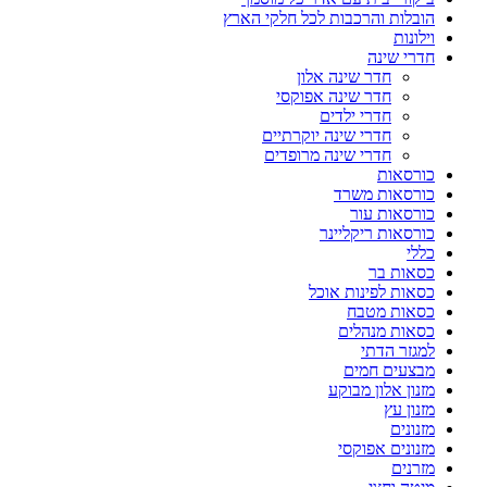
הובלות והרכבות לכל חלקי הארץ
וילונות
חדרי שינה
חדר שינה אלון
חדר שינה אפוקסי
חדרי ילדים
חדרי שינה יוקרתיים
חדרי שינה מרופדים
כורסאות
כורסאות משרד
כורסאות עור
כורסאות ריקליינר
כללי
כסאות בר
כסאות לפינות אוכל
כסאות מטבח
כסאות מנהלים
למגזר הדתי
מבצעים חמים
מזנון אלון מבוקע
מזנון עץ
מזנונים
מזנונים אפוקסי
מזרנים