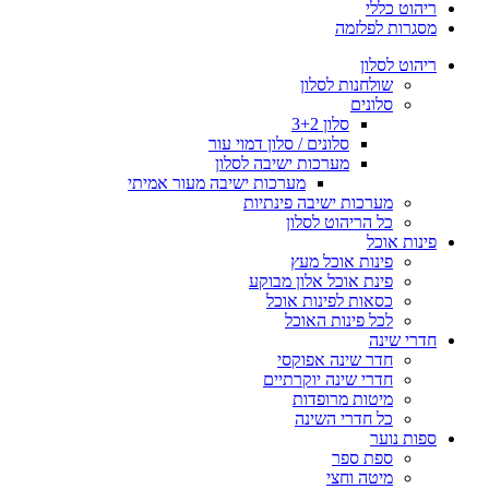
ריהוט כללי
מסגרות לפלזמה
ריהוט לסלון
שולחנות לסלון
סלונים
סלון 3+2
סלונים / סלון דמוי עור
מערכות ישיבה לסלון
מערכות ישיבה מעור אמיתי
מערכות ישיבה פינתיות
כל הריהוט לסלון
פינות אוכל
פינות אוכל מעץ
פינת אוכל אלון מבוקע
כסאות לפינות אוכל
לכל פינות האוכל
חדרי שינה
חדר שינה אפוקסי
חדרי שינה יוקרתיים
מיטות מרופדות
כל חדרי השינה
ספות נוער
ספת ספר
מיטה וחצי