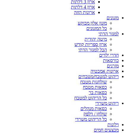
ארון 3 דלתות
ארון 4 דלתות
ארונות הזזה
מזנונים
מזנון אלון מבוקע
כל המזנונים
למגזר הדתי
מיטה יהודית
ארון ספריות קודש
הכל למגזר הדתי
חדרי ילדים
כורסאות
מזרנים
ארונות אמבטיה
ריהוט למטבח/מטבחים
שולחנות מטבח
כסאות מטבח
כסאות בר
כל הריהוט למטבח
ריהוט משרדי
כסאות מנהלים
שולחן / דלפק
כל הריהוט משרדי
וילונות
מבצעים חמים