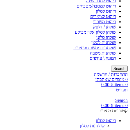
ריהוט לחדר שינה
ריהוט למטבח/מטבחים
ריהוט לסלון
ריהוט לצימרים
ריהוט משרדי
שולחן / דלפק
שולחן לסלון אלון מבוקע
שולחן סלוני
שולחנות לסלון
שולחנות מחשב מעוצבים
שולחנות מטבח
תצוגה \ עודפים
Search
התחברות / הרשמה
0
מוצרים שאהבתי
0.00
₪
items
0
תפריט
Search
0.00
₪
items
0
קטגוריות מוצרים
ריהוט לסלון
שולחנות לסלון