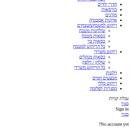
חדרי ילדים
כורסאות
מזרנים
ארונות אמבטיה
ריהוט למטבח/מטבחים
שולחנות מטבח
כסאות מטבח
כסאות בר
כל הריהוט למטבח
ריהוט משרדי
כסאות מנהלים
שולחן / דלפק
כל הריהוט משרדי
וילונות
מבצעים חמים
ריהוט כללי
מסגרות לפלזמה
עגלת קניות
סגור
Sign in
סגור
No account yet?