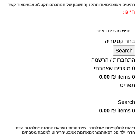
רהיטים מעוצבים
אודות
תקנון
החשבון שלי
חנות
כתבות
קטלוג צבעים
צור קשר
חייגו:
072-3340593
בחר קטגוריה
Search
התחברות / הרשמה
0
מוצרים שאהבתי
0.00
₪
items
0
תפריט
Search
0.00
₪
items
0
קטגוריות מוצרים
ריהוט לסלון
פינות אוכל
חדרי שינה
ספות נוער
ארונות
מזנונים
למגזר הדתי
חדרי ילדים
כורסאות
מזרנים
ארונות אמבטיה
ריהוט למטבח/מטבחים