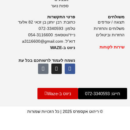
ספות נוער
משולחים
פרטי התקשרות
תצוגה / עודפים
כתובת: רבן יוחנן בן זכאי 82 אלעד
משלוחים והחזרות
טלפון:
072-3340593
החזרות וביטולים
נייד/ווטסאפ:
054-3116600
דוא”ל:
a3116600@gmail.com
שירות לקוחות
ניווט ב-WAZE
נשמח לעמוד לרשותכם בכל עת
חייגו: 072-3340593
ניווט ב-Waze
© ריהוט אקספרס 2025 | כל הזכויות שמורות