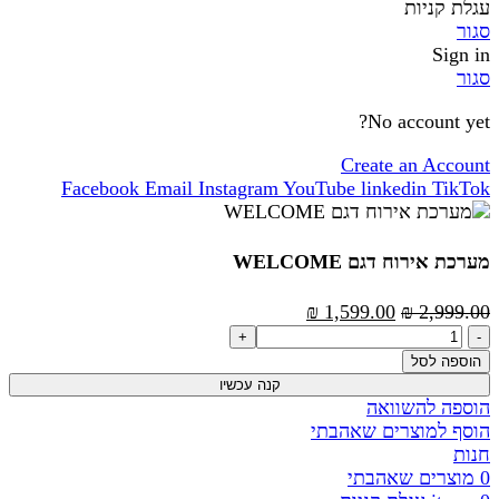
עגלת קניות
סגור
Sign in
סגור
No account yet?
Create an Account
Facebook
Email
Instagram
YouTube
linkedin
TikTok
מערכת אירוח דגם WELCOME
המחיר
המחיר
₪
1,599.00
₪
2,999.00
כמות
המקורי
הנוכחי
של
היה:
הוא:
הוספה לסל
מערכת
2,999.00 ₪.
1,599.00 ₪.
קנה עכשיו
אירוח
הוספה להשוואה
דגם
הוסף למוצרים שאהבתי
WELCOME
חנות
0
מוצרים שאהבתי