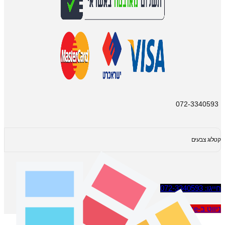
072-3340593
קטלוג צבעים
חייגו: 072-3340593
ניווט ב-Waze
© ריהוט אקספרס 2025 | כל הזכויות שמורות