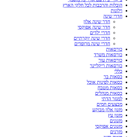
הובלות והרכבות לכל חלקי הארץ
וילונות
חדרי שינה
חדר שינה אלון
חדר שינה אפוקסי
חדרי ילדים
חדרי שינה יוקרתיים
חדרי שינה מרופדים
כורסאות
כורסאות משרד
כורסאות עור
כורסאות ריקליינר
כללי
כסאות בר
כסאות לפינות אוכל
כסאות מטבח
כסאות מנהלים
למגזר הדתי
מבצעים חמים
מזנון אלון מבוקע
מזנון עץ
מזנונים
מזנונים אפוקסי
מזרנים