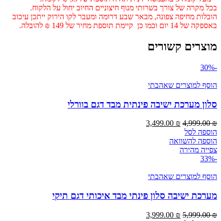
בכל מקרה של צורך בשרותי מנוף חיצוניים החיוב יחול על הלקוח.
הובלות מחיפה צפונה, מבאר שבע דרומה ומעבר לקו הירוק ייתכן עיכוב
באספקה של 14 יום וכמו כן קיימת תוספת מחיר של 149 ₪ להובלה.
מוצרים קשורים
-30%
הוסף למוצרים שאהבתי
סלון מערכת ישיבה פינתית מבד דגם בוורלי
המחיר
המחיר
3,499.00
₪
4,999.00
₪
המקורי
הנוכחי
הוספה לסל
היה:
הוא:
הוספה להשוואה
3,499.00 ₪.
4,999.00 ₪.
צפייה מהירה
-33%
הוסף למוצרים שאהבתי
מערכת ישיבה סלון פינתי מבד איכותי דגם תיקי
המחיר
המחיר
3,999.00
₪
5,999.00
₪