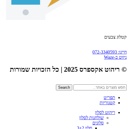
קטלוג צבעים
חייגו: 072-3340593
ניווט ב-Waze
© ריהוט אקספרס 2025 | כל הזכויות שמורות
Search
תפריט
קטגוריות
ריהוט לסלון
שולחנות לסלון
סלונים
סלון 3+2