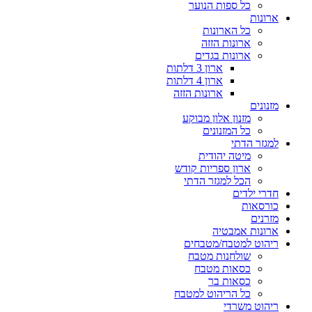
כל ספות הנוער
ארונות
כל הארונות
ארונות הזזה
ארונות בגדים
ארון 3 דלתות
ארון 4 דלתות
ארונות הזזה
מזנונים
מזנון אלון מבוקע
כל המזנונים
למגזר הדתי
מיטה יהודית
ארון ספריות קודש
הכל למגזר הדתי
חדרי ילדים
כורסאות
מזרנים
ארונות אמבטיה
ריהוט למטבח/מטבחים
שולחנות מטבח
כסאות מטבח
כסאות בר
כל הריהוט למטבח
ריהוט משרדי