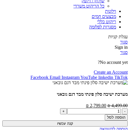
שולחן / דלפק
כל הריהוט משרדי
וילונות
מבצעים חמים
ריהוט כללי
מסגרות לפלזמה
עגלת קניות
סגור
Sign in
סגור
No account yet?
Create an Account
Facebook
Email
Instagram
YouTube
linkedin
TikTok
מערכת ישיבה סלון פינתי מבד דגם גובאני
המחיר
המחיר
₪
2,799.00
₪
4,499.00
כמות
המקורי
הנוכחי
של
היה:
הוא:
הוספה לסל
מערכת
4,499.00 ₪.
2,799.00 ₪.
קנה עכשיו
ישיבה
הוספה להשוואה