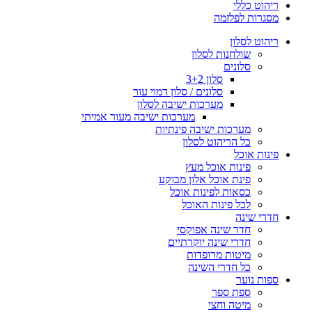
ריהוט כללי
מסגרות לפלזמה
ריהוט לסלון
שולחנות לסלון
סלונים
סלון 3+2
סלונים / סלון דמוי עור
מערכות ישיבה לסלון
מערכות ישיבה מעור אמיתי
מערכות ישיבה פינתיות
כל הריהוט לסלון
פינות אוכל
פינות אוכל מעץ
פינת אוכל אלון מבוקע
כסאות לפינות אוכל
לכל פינות האוכל
חדרי שינה
חדר שינה אפוקסי
חדרי שינה יוקרתיים
מיטות מרופדות
כל חדרי השינה
ספות נוער
ספת ספר
מיטה וחצי