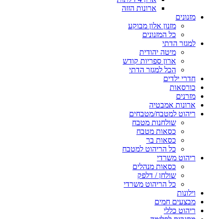
ארונות הזזה
מזנונים
מזנון אלון מבוקע
כל המזנונים
למגזר הדתי
מיטה יהודית
ארון ספריות קודש
הכל למגזר הדתי
חדרי ילדים
כורסאות
מזרנים
ארונות אמבטיה
ריהוט למטבח/מטבחים
שולחנות מטבח
כסאות מטבח
כסאות בר
כל הריהוט למטבח
ריהוט משרדי
כסאות מנהלים
שולחן / דלפק
כל הריהוט משרדי
וילונות
מבצעים חמים
ריהוט כללי