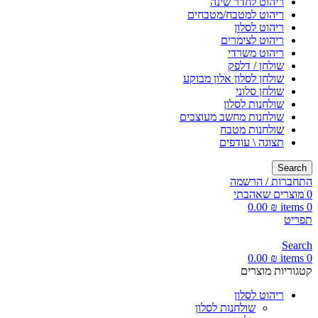
ריהוט לחדר שינה
ריהוט למטבח/מטבחים
ריהוט לסלון
ריהוט לצימרים
ריהוט משרדי
שולחן / דלפק
שולחן לסלון אלון מבוקע
שולחן סלוני
שולחנות לסלון
שולחנות מחשב מעוצבים
שולחנות מטבח
תצוגה \ עודפים
Search
התחברות / הרשמה
0
מוצרים שאהבתי
0.00
₪
items
0
תפריט
Search
0.00
₪
items
0
קטגוריות מוצרים
ריהוט לסלון
שולחנות לסלון