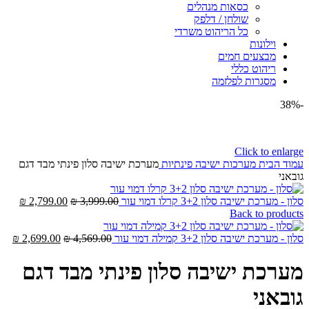
כסאות מנהלים
שולחן / דלפק
כל הריהוט משרדי
וילונות
מבצעים חמים
ריהוט כללי
מסגרות לפלזמה
-38%
Click to enlarge
עמוד הבית
מערכות ישיבה פינתיות
מערכת ישיבה סלון פינתי מבד דגם
גובאני
המחיר
המחי
סלון - מערכת ישיבה סלון 3+2 קרלו דמוי עור
3,999.00
₪
2,799.00
₪
המקורי
הנוכח
Back to products
היה:
הוא:
המחיר
3,999.00 ₪.
המח
.00 ₪.
סלון - מערכת ישיבה סלון 3+2 קמילה דמוי עור
4,569.00
₪
2,699.00
₪
המקורי
הנו
היה:
הוא
מערכת ישיבה סלון פינתי מבד דגם
0 ₪.
4,569.00 ₪.
גובאני