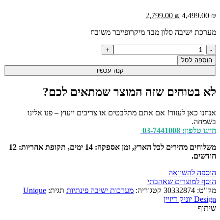
המחיר
המחיר
2,799.00
₪
4,499.00
₪
המקורי
הנוכחי
מערכת ישיבה סלון מבד מיקרופייבר משובח
היה:
הוא:
2,799.00 ₪.
4,499.00 ₪.
כמות
של
הוספה לסל
מערכת
קנה עכשיו
ישיבה
סלון
לא בטוחים שזה המוצר שמתאים לכם?
פינתי
מבד
דגם
אנחנו כאן לעזור! אם אתם מתלבטים או צריכים ייעוץ – פנו אלינו
גובאני
בשמחה.
חייגו טלפון: 03-7441008
משלוחים מהירים לכל הארץ, זמן אספקה: 14 ימים, תקופת אחריות: 12
חודשים.
הוספה להשוואה
הוסף למוצרים שאהבתי
מק"ט:
30332874
קטגוריה:
מערכות ישיבה פינתיות
תגית:
Unique
Design יוניק דיזיין
שיתוף