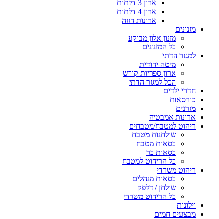
ארון 3 דלתות
ארון 4 דלתות
ארונות הזזה
מזנונים
מזנון אלון מבוקע
כל המזנונים
למגזר הדתי
מיטה יהודית
ארון ספריות קודש
הכל למגזר הדתי
חדרי ילדים
כורסאות
מזרנים
ארונות אמבטיה
ריהוט למטבח/מטבחים
שולחנות מטבח
כסאות מטבח
כסאות בר
כל הריהוט למטבח
ריהוט משרדי
כסאות מנהלים
שולחן / דלפק
כל הריהוט משרדי
וילונות
מבצעים חמים