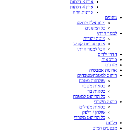
ארון 3 דלתות
ארון 4 דלתות
ארונות הזזה
מזנונים
מזנון אלון מבוקע
כל המזנונים
למגזר הדתי
מיטה יהודית
ארון ספריות קודש
הכל למגזר הדתי
חדרי ילדים
כורסאות
מזרנים
ארונות אמבטיה
ריהוט למטבח/מטבחים
שולחנות מטבח
כסאות מטבח
כסאות בר
כל הריהוט למטבח
ריהוט משרדי
כסאות מנהלים
שולחן / דלפק
כל הריהוט משרדי
וילונות
מבצעים חמים