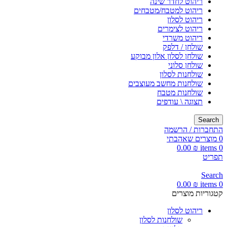
ריהוט לחדר שינה
ריהוט למטבח/מטבחים
ריהוט לסלון
ריהוט לצימרים
ריהוט משרדי
שולחן / דלפק
שולחן לסלון אלון מבוקע
שולחן סלוני
שולחנות לסלון
שולחנות מחשב מעוצבים
שולחנות מטבח
תצוגה \ עודפים
Search
התחברות / הרשמה
0
מוצרים שאהבתי
0.00
₪
items
0
תפריט
Search
0.00
₪
items
0
קטגוריות מוצרים
ריהוט לסלון
שולחנות לסלון