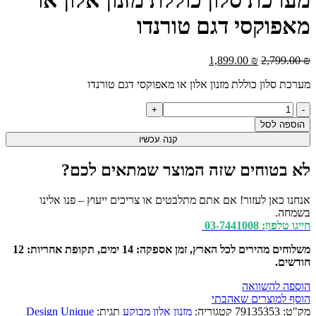
7,999.00 ₪.
11,999.00 ₪.
מאפוקסי דגם טורנדו
המחיר
המחיר
1,899.00
₪
2,799.00
₪
המקורי
הנוכחי
מערכת סלון כוללת מזנון אלון או מאפוקסי דגם טורנדו
היה:
הוא:
1,899.00 ₪.
2,799.00 ₪.
כמות
של
הוספה לסל
מערכת
קנה עכשיו
סלון
כוללת
לא בטוחים שזה המוצר שמתאים לכם?
מזנון
אלון
או
אנחנו כאן לעזור! אם אתם מתלבטים או צריכים ייעוץ – פנו אלינו
מאפוקסי
בשמחה.
דגם
חייגו טלפון: 03-7441008
טורנדו
משלוחים מהירים לכל הארץ, זמן אספקה: 14 ימים, תקופת אחריות: 12
חודשים.
הוספה להשוואה
הוסף למוצרים שאהבתי
מק"ט:
79135353
קטגוריה:
מזנון אלון מבוקע
תגית:
Design Unique