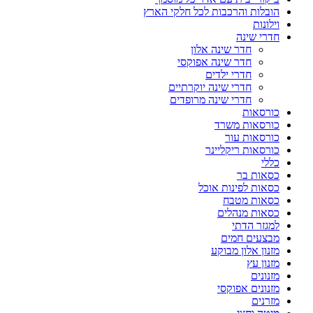
הובלות והרכבות לכל חלקי הארץ
וילונות
חדרי שינה
חדר שינה אלון
חדר שינה אפוקסי
חדרי ילדים
חדרי שינה יוקרתיים
חדרי שינה מרופדים
כורסאות
כורסאות משרד
כורסאות עור
כורסאות ריקליינר
כללי
כסאות בר
כסאות לפינות אוכל
כסאות מטבח
כסאות מנהלים
למגזר הדתי
מבצעים חמים
מזנון אלון מבוקע
מזנון עץ
מזנונים
מזנונים אפוקסי
מזרנים