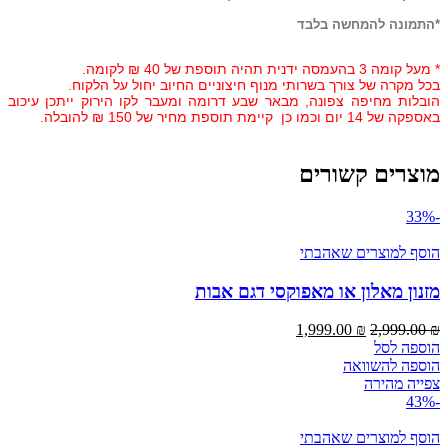
*התמונה להמחשה בלבד
* מעל קומה 3 בהעמסה ידנית תהיה תוספת של 40 ₪ לקומה.
בכל מקרה של צורך בשרותי מנוף חיצוניים החיוב יחול על הלקוח.
הובלות מחיפה צפונה, מבאר שבע דרומה ומעבר לקו הירוק ייתכן עיכוב
באספקה של 14 יום וכמו כן קיימת תוספת מחיר של 150 ₪ להובלה.
מוצרים קשורים
-33%
הוסף למוצרים שאהבתי
מזנון מאלון או מאפוקסי דגם אבות
המחיר
המחיר
1,999.00
₪
2,999.00
₪
המקורי
הנוכחי
הוספה לסל
היה:
הוא:
הוספה להשוואה
1,999.00 ₪.
2,999.00 ₪.
צפייה מהירה
-43%
הוסף למוצרים שאהבתי