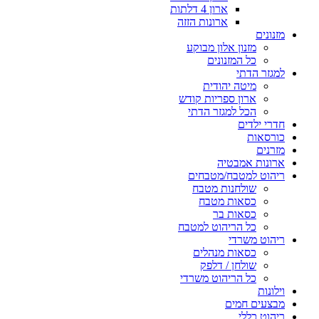
ארון 4 דלתות
ארונות הזזה
מזנונים
מזנון אלון מבוקע
כל המזנונים
למגזר הדתי
מיטה יהודית
ארון ספריות קודש
הכל למגזר הדתי
חדרי ילדים
כורסאות
מזרנים
ארונות אמבטיה
ריהוט למטבח/מטבחים
שולחנות מטבח
כסאות מטבח
כסאות בר
כל הריהוט למטבח
ריהוט משרדי
כסאות מנהלים
שולחן / דלפק
כל הריהוט משרדי
וילונות
מבצעים חמים
ריהוט כללי