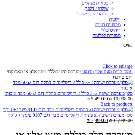
כסאות מנהלים
שולחן / דלפק
כל הריהוט משרדי
וילונות
מבצעים חמים
ריהוט כללי
מסגרות לפלזמה
-32%
Click to enlarge
עמוד הבית
מזנון אלון מבוקע
מערכת סלון כוללת מזנון אלון או מאפוקסי
דגם טורנדו
סלון/מערכת ישיבה 3+2 כולל 2 ריקליינרים בתלת דגם 5062 מבד איכותי
המחיר
המחיר
₪
5,499.00
₪
10,998.00
המקורי
הנוכחי
Back to products
היה:
הוא:
5,499.00 ₪.
10,998.00 ₪.
סלון מערכת ישיבה xl פינתית ריקליינרים מבד דגם 9107 פינתי + ג'וקר
המחיר
המחיר
₪
7,999.00
₪
11,999.00
המקורי
הנוכחי
היה:
הוא:
מערכת סלון כוללת מזנון אלון או