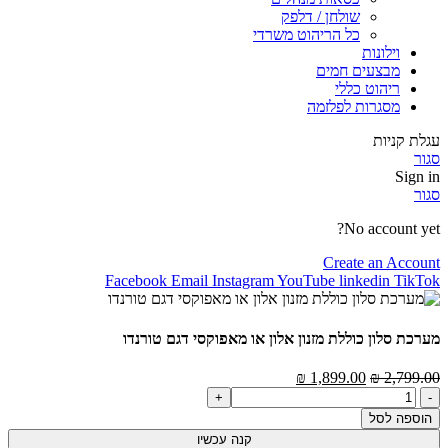
שולחן / דלפק
כל הריהוט משרדי
וילונות
מבצעים חמים
ריהוט כללי
מסגרות לפלזמה
עגלת קניות
סגור
Sign in
סגור
No account yet?
Create an Account
Facebook
Email
Instagram
YouTube
linkedin
TikTok
מערכת סלון כוללת מזנון אלון או מאפוקסי דגם טורנדו
המחיר
המחיר
₪
1,899.00
₪
2,799.00
כמות
המקורי
הנוכחי
של
היה:
הוא:
הוספה לסל
מערכת
2,799.00 ₪.
1,899.00 ₪.
קנה עכשיו