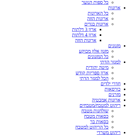
כל ספות הנוער
ארונות
כל הארונות
ארונות הזזה
ארונות בגדים
ארון 3 דלתות
ארון 4 דלתות
ארונות הזזה
מזנונים
מזנון אלון מבוקע
כל המזנונים
למגזר הדתי
מיטה יהודית
ארון ספריות קודש
הכל למגזר הדתי
חדרי ילדים
כורסאות
מזרנים
ארונות אמבטיה
ריהוט למטבח/מטבחים
שולחנות מטבח
כסאות מטבח
כסאות בר
כל הריהוט למטבח
ריהוט משרדי