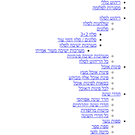
ריהוט כללי
מסגרות לפלזמה
ריהוט לסלון
שולחנות לסלון
סלונים
סלון 3+2
סלונים / סלון דמוי עור
מערכות ישיבה לסלון
מערכות ישיבה מעור אמיתי
מערכות ישיבה פינתיות
כל הריהוט לסלון
פינות אוכל
פינות אוכל מעץ
פינת אוכל אלון מבוקע
כסאות לפינות אוכל
לכל פינות האוכל
חדרי שינה
חדר שינה אפוקסי
חדרי שינה יוקרתיים
מיטות מרופדות
כל חדרי השינה
ספות נוער
ספת ספר
מיטה וחצי