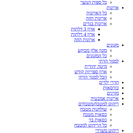
כל ספות הנוער
ארונות
כל הארונות
ארונות הזזה
ארונות בגדים
ארון 3 דלתות
ארון 4 דלתות
ארונות הזזה
מזנונים
מזנון אלון מבוקע
כל המזנונים
למגזר הדתי
מיטה יהודית
ארון ספריות קודש
הכל למגזר הדתי
חדרי ילדים
כורסאות
מזרנים
ארונות אמבטיה
ריהוט למטבח/מטבחים
שולחנות מטבח
כסאות מטבח
כסאות בר
כל הריהוט למטבח
ריהוט משרדי