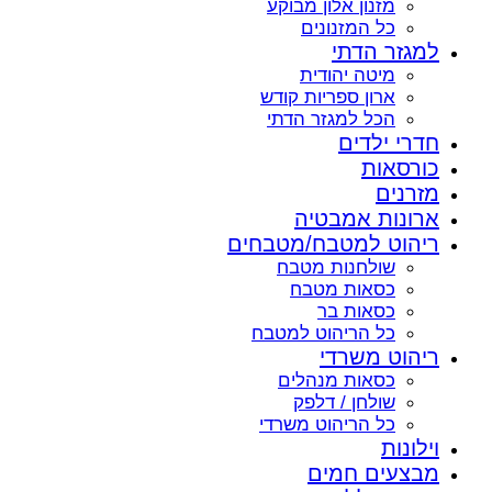
מזנון אלון מבוקע
כל המזנונים
למגזר הדתי
מיטה יהודית
ארון ספריות קודש
הכל למגזר הדתי
חדרי ילדים
כורסאות
מזרנים
ארונות אמבטיה
ריהוט למטבח/מטבחים
שולחנות מטבח
כסאות מטבח
כסאות בר
כל הריהוט למטבח
ריהוט משרדי
כסאות מנהלים
שולחן / דלפק
כל הריהוט משרדי
וילונות
מבצעים חמים