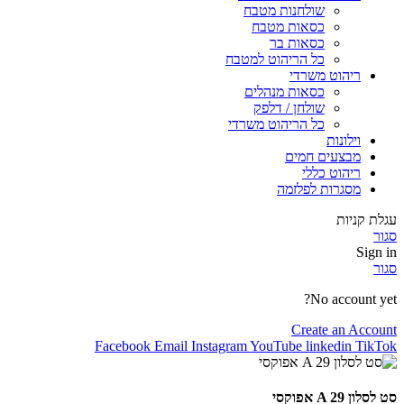
שולחנות מטבח
כסאות מטבח
כסאות בר
כל הריהוט למטבח
ריהוט משרדי
כסאות מנהלים
שולחן / דלפק
כל הריהוט משרדי
וילונות
מבצעים חמים
ריהוט כללי
מסגרות לפלזמה
עגלת קניות
סגור
Sign in
סגור
No account yet?
Create an Account
Facebook
Email
Instagram
YouTube
linkedin
TikTok
סט לסלון A 29 אפוקסי