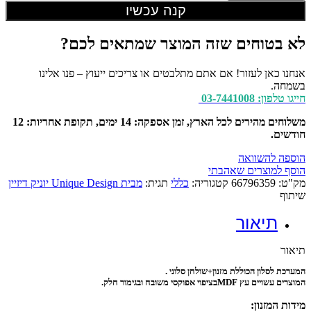
לסלון
קנה עכשיו
A
29
לא בטוחים שזה המוצר שמתאים לכם?
אפוקסי
אנחנו כאן לעזור! אם אתם מתלבטים או צריכים ייעוץ – פנו אלינו
בשמחה.
חייגו טלפון: 03-7441008
משלוחים מהירים לכל הארץ, זמן אספקה: 14 ימים, תקופת אחריות: 12
חודשים.
הוספה להשוואה
הוסף למוצרים שאהבתי
מק"ט:
66796359
קטגוריה:
כללי
תגית:
מבית Unique Design יוניק דיזיין
שיתוף
תיאור
תיאור
המערכת לסלון הכוללת מזנון+שולחן סלוני .
המוצרים עשויים עץ
MDF
בציפוי אפוקסי משובח ובגימור חלק.
מידות המזנון: