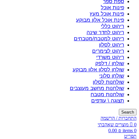
ספת ספר
פינות אוכל
פינות אוכל מעץ
פינת אוכל אלון מבוקע
ריהוט כללי
ריהוט לחדר שינה
ריהוט למטבח/מטבחים
ריהוט לסלון
ריהוט לצימרים
ריהוט משרדי
שולחן / דלפק
שולחן לסלון אלון מבוקע
שולחן סלוני
שולחנות לסלון
שולחנות מחשב מעוצבים
שולחנות מטבח
תצוגה \ עודפים
Search
התחברות / הרשמה
0
מוצרים שאהבתי
0.00
₪
items
0
תפריט