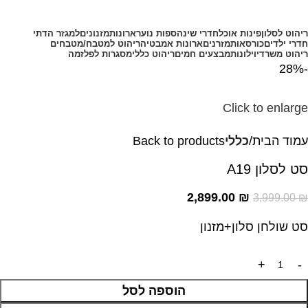
קטגוריות מוצרים
ריהוט לסלון
פינות אוכל
חדרי שינה
ספות נוער
ארונות
מזנונים
למגזר הדתי
חדרי ילדים
כורסאות
מזרנים
ארונות אמבטיה
ריהוט למטבח/מטבחים
ריהוט משרדי
וילונות
מבצעים חמים
ריהוט כללי
מסגרות לפלזמה
-28%
Click to enlarge
עמוד הבית
כללי
Back to products
סט לסלון A19
2,899.00
₪
3,999.00
₪
סט שולחן סלון+מזנון
הוספה לסל