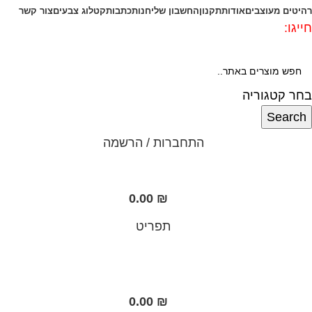
רהיטים מעוצבים
אודות
תקנון
החשבון שלי
חנות
כתבות
קטלוג צבעים
צור קשר
חייגו:
072-3340593
בחר קטגוריה
Search
התחברות / הרשמה
0.00
₪
תפריט
0.00
₪