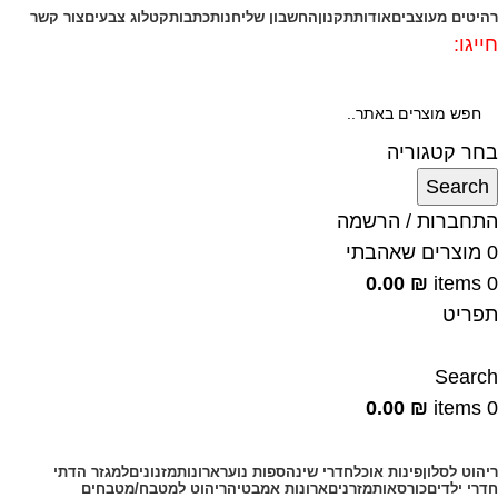
רהיטים מעוצבים
אודות
תקנון
החשבון שלי
חנות
כתבות
קטלוג צבעים
צור קשר
חייגו:
072-3340593
בחר קטגוריה
Search
התחברות / הרשמה
0
מוצרים שאהבתי
0.00
₪
items
0
תפריט
Search
0.00
₪
items
0
קטגוריות מוצרים
ריהוט לסלון
פינות אוכל
חדרי שינה
ספות נוער
ארונות
מזנונים
למגזר הדתי
חדרי ילדים
כורסאות
מזרנים
ארונות אמבטיה
ריהוט למטבח/מטבחים