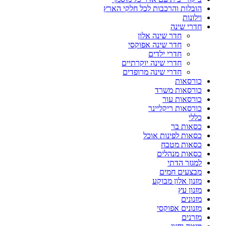
הובלות והרכבות לכל חלקי הארץ
וילונות
חדרי שינה
חדר שינה אלון
חדר שינה אפוקסי
חדרי ילדים
חדרי שינה יוקרתיים
חדרי שינה מרופדים
כורסאות
כורסאות משרד
כורסאות עור
כורסאות ריקליינר
כללי
כסאות בר
כסאות לפינות אוכל
כסאות מטבח
כסאות מנהלים
למגזר הדתי
מבצעים חמים
מזנון אלון מבוקע
מזנון עץ
מזנונים
מזנונים אפוקסי
מזרנים