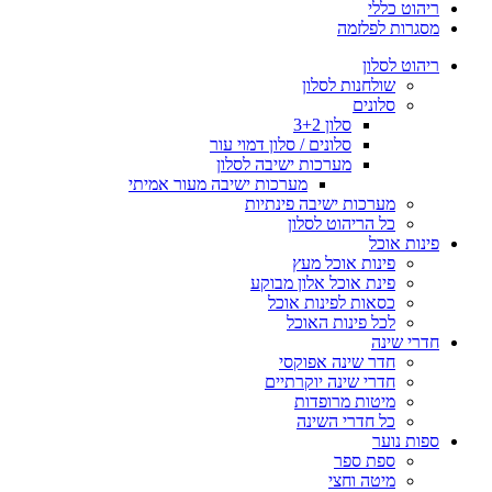
ריהוט כללי
מסגרות לפלזמה
ריהוט לסלון
שולחנות לסלון
סלונים
סלון 3+2
סלונים / סלון דמוי עור
מערכות ישיבה לסלון
מערכות ישיבה מעור אמיתי
מערכות ישיבה פינתיות
כל הריהוט לסלון
פינות אוכל
פינות אוכל מעץ
פינת אוכל אלון מבוקע
כסאות לפינות אוכל
לכל פינות האוכל
חדרי שינה
חדר שינה אפוקסי
חדרי שינה יוקרתיים
מיטות מרופדות
כל חדרי השינה
ספות נוער
ספת ספר
מיטה וחצי