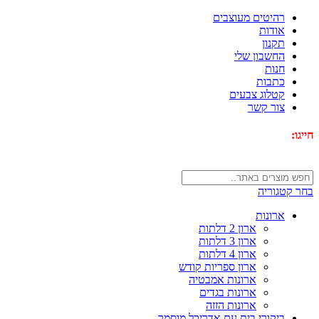
רהיטים מעוצבים
אודות
תקנון
החשבון שלי
חנות
כתבות
קטלוג צבעים
צור קשר
חייגו:
072-3340593
בחר קטגוריה
ארונות
ארון 2 דלתות
ארון 3 דלתות
ארון 4 דלתות
ארון ספריות קודש
ארונות אמבטיה
ארונות בגדים
ארונות הזזה
ביקורי בית עם אדריכל מוסמך