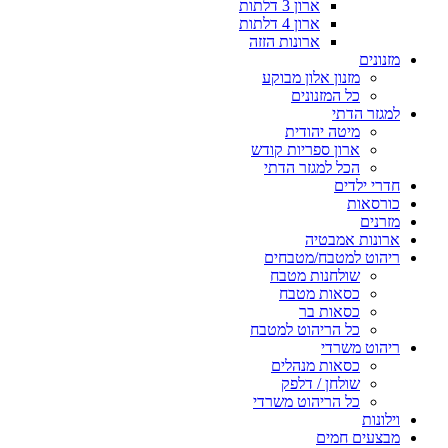
ארון 3 דלתות
ארון 4 דלתות
ארונות הזזה
מזנונים
מזנון אלון מבוקע
כל המזנונים
למגזר הדתי
מיטה יהודית
ארון ספריות קודש
הכל למגזר הדתי
חדרי ילדים
כורסאות
מזרנים
ארונות אמבטיה
ריהוט למטבח/מטבחים
שולחנות מטבח
כסאות מטבח
כסאות בר
כל הריהוט למטבח
ריהוט משרדי
כסאות מנהלים
שולחן / דלפק
כל הריהוט משרדי
וילונות
מבצעים חמים