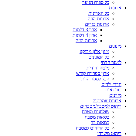
כל ספות הנוער
ארונות
כל הארונות
ארונות הזזה
ארונות בגדים
ארון 3 דלתות
ארון 4 דלתות
ארונות הזזה
מזנונים
מזנון אלון מבוקע
כל המזנונים
למגזר הדתי
מיטה יהודית
ארון ספריות קודש
הכל למגזר הדתי
חדרי ילדים
כורסאות
מזרנים
ארונות אמבטיה
ריהוט למטבח/מטבחים
שולחנות מטבח
כסאות מטבח
כסאות בר
כל הריהוט למטבח
ריהוט משרדי