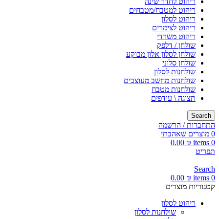
ריהוט לחדר שינה
ריהוט למטבח/מטבחים
ריהוט לסלון
ריהוט לצימרים
ריהוט משרדי
שולחן / דלפק
שולחן לסלון אלון מבוקע
שולחן סלוני
שולחנות לסלון
שולחנות מחשב מעוצבים
שולחנות מטבח
תצוגה \ עודפים
Search
התחברות / הרשמה
0
מוצרים שאהבתי
0.00
₪
items
0
תפריט
Search
0.00
₪
items
0
קטגוריות מוצרים
ריהוט לסלון
שולחנות לסלון