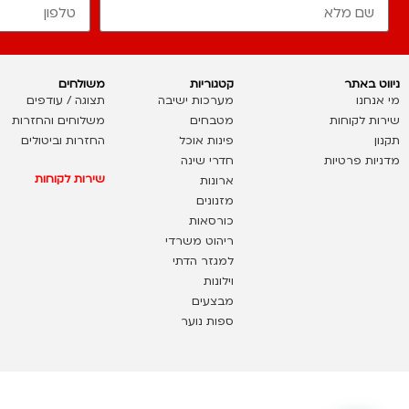
ניווט באתר
קטגוריות
משולחים
מי אנחנו
מערכות ישיבה
תצוגה / עודפים
שירות לקוחות
מטבחים
משלוחים והחזרות
תקנון
פינות אוכל
החזרות וביטולים
מדניות פרטיות
חדרי שינה
שירות לקוחות
ארונות
מזנונים
כורסאות
ריהוט משרדי
למגזר הדתי
וילונות
מבצעים
ספות נוער