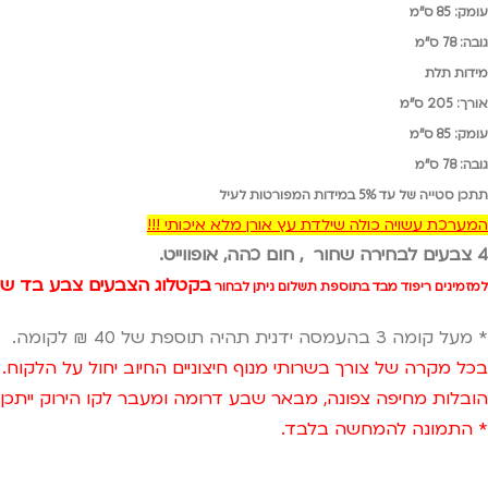
עומק: 85 ס"מ
גובה: 78 ס"מ
מידות תלת
אורך: 205 ס"מ
עומק: 85 ס"מ
גובה: 78 ס"מ
תתכן סטייה של עד 5% במידות המפורטות לעיל
המערכת עשויה כולה שילדת עץ אורן מלא איכותי !!!
4 צבעים לבחירה שחור , חום כהה, אופווייט.
בקטלוג הצבעים צבע בד שר
למזמינים ריפוד מבד בתוספת תשלום ניתן לבחור
* מעל קומה 3 בהעמסה ידנית תהיה תוספת של 40 ₪ לקומה.
בכל מקרה של צורך בשרותי מנוף חיצוניים החיוב יחול על הלקוח.
הובלות מחיפה צפונה, מבאר שבע דרומה ומעבר לקו הירוק ייתכן עיכוב באספקה של 14 יום וכמו כן קיימ
* התמונה להמחשה בלבד.