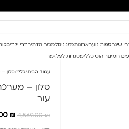
י שינה
ספות נוער
ארונות
מזנונים
למגזר הדתי
חדרי ילדים
כור
ים חמים
ריהוט כללי
מסגרות לפלזמה
עמוד הבית
כללי
סלון – מערכת
עור
מערכות ישיבה מעור אמיתי
.00
₪
4,569.00
₪