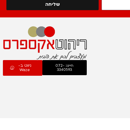
שליחה
ניווט ב-
חייגו: 072-
Waze
3340593