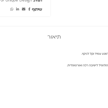
תגית:
Unique Design יוניק דיזיין
שיתוף
תיאור
גע עמיד וקל לניקוי.
הולופיל לישיבה רכה ואורטופדית.