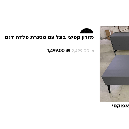
-40%
מזרון קפיצי בונל עם מסגרת פלדה דגם
פאלאס
1,499.00
₪
2,499.00
₪
הוספה לסל
ון + שולחן דגם N 15555 אפוקסי