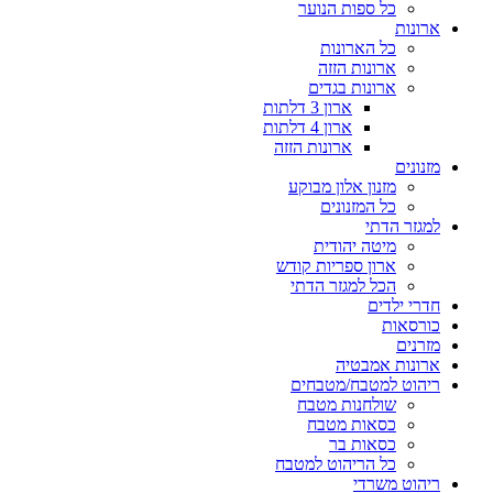
כל ספות הנוער
ארונות
כל הארונות
ארונות הזזה
ארונות בגדים
ארון 3 דלתות
ארון 4 דלתות
ארונות הזזה
מזנונים
מזנון אלון מבוקע
כל המזנונים
למגזר הדתי
מיטה יהודית
ארון ספריות קודש
הכל למגזר הדתי
חדרי ילדים
כורסאות
מזרנים
ארונות אמבטיה
ריהוט למטבח/מטבחים
שולחנות מטבח
כסאות מטבח
כסאות בר
כל הריהוט למטבח
ריהוט משרדי