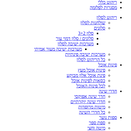
ריהוט כללי
מסגרות לפלזמה
ריהוט לסלון
שולחנות לסלון
סלונים
סלון 3+2
סלונים / סלון דמוי עור
מערכות ישיבה לסלון
מערכות ישיבה מעור אמיתי
מערכות ישיבה פינתיות
כל הריהוט לסלון
פינות אוכל
פינות אוכל מעץ
פינת אוכל אלון מבוקע
כסאות לפינות אוכל
לכל פינות האוכל
חדרי שינה
חדר שינה אפוקסי
חדרי שינה יוקרתיים
מיטות מרופדות
כל חדרי השינה
ספות נוער
ספת ספר
מיטה וחצי