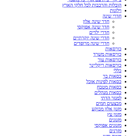
הובלות והרכבות לכל חלקי הארץ
וילונות
חדרי שינה
חדר שינה אלון
חדר שינה אפוקסי
חדרי ילדים
חדרי שינה יוקרתיים
חדרי שינה מרופדים
כורסאות
כורסאות משרד
כורסאות עור
כורסאות ריקליינר
כללי
כסאות בר
כסאות לפינות אוכל
כסאות מטבח
כסאות מנהלים
למגזר הדתי
מבצעים חמים
מזנון אלון מבוקע
מזנון עץ
מזנונים
מזנונים אפוקסי
מזרנים