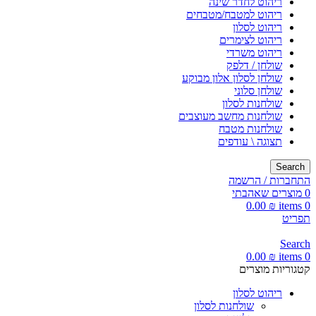
ריהוט לחדר שינה
ריהוט למטבח/מטבחים
ריהוט לסלון
ריהוט לצימרים
ריהוט משרדי
שולחן / דלפק
שולחן לסלון אלון מבוקע
שולחן סלוני
שולחנות לסלון
שולחנות מחשב מעוצבים
שולחנות מטבח
תצוגה \ עודפים
Search
התחברות / הרשמה
0
מוצרים שאהבתי
0.00
₪
items
0
תפריט
Search
0.00
₪
items
0
קטגוריות מוצרים
ריהוט לסלון
שולחנות לסלון