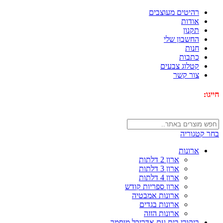
רהיטים מעוצבים
אודות
תקנון
החשבון שלי
חנות
כתבות
קטלוג צבעים
צור קשר
חייגו:
072-3340593
בחר קטגוריה
ארונות
ארון 2 דלתות
ארון 3 דלתות
ארון 4 דלתות
ארון ספריות קודש
ארונות אמבטיה
ארונות בגדים
ארונות הזזה
ביקורי בית עם אדריכל מוסמך