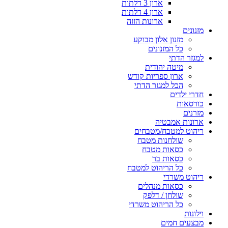
ארון 3 דלתות
ארון 4 דלתות
ארונות הזזה
מזנונים
מזנון אלון מבוקע
כל המזנונים
למגזר הדתי
מיטה יהודית
ארון ספריות קודש
הכל למגזר הדתי
חדרי ילדים
כורסאות
מזרנים
ארונות אמבטיה
ריהוט למטבח/מטבחים
שולחנות מטבח
כסאות מטבח
כסאות בר
כל הריהוט למטבח
ריהוט משרדי
כסאות מנהלים
שולחן / דלפק
כל הריהוט משרדי
וילונות
מבצעים חמים