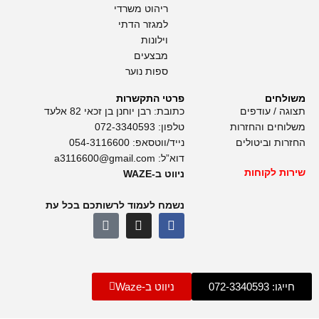
ריהוט משרדי
למגזר הדתי
וילונות
מבצעים
ספות נוער
משולחים
פרטי התקשרות
תצוגה / עודפים
כתובת: רבן יוחנן בן זכאי 82 אלעד
משלוחים והחזרות
טלפון:
072-3340593
החזרות וביטולים
נייד/ווטסאפ:
054-3116600
דוא”ל:
a3116600@gmail.com
שירות לקוחות
ניווט ב-WAZE
נשמח לעמוד לרשותכם בכל עת
חייגו: 072-3340593
ניווט ב-Waze