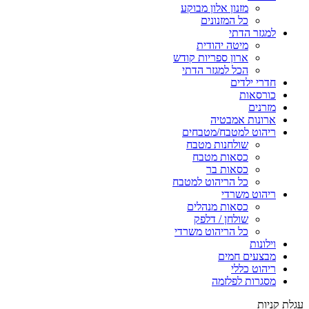
מזנון אלון מבוקע
כל המזנונים
למגזר הדתי
מיטה יהודית
ארון ספריות קודש
הכל למגזר הדתי
חדרי ילדים
כורסאות
מזרנים
ארונות אמבטיה
ריהוט למטבח/מטבחים
שולחנות מטבח
כסאות מטבח
כסאות בר
כל הריהוט למטבח
ריהוט משרדי
כסאות מנהלים
שולחן / דלפק
כל הריהוט משרדי
וילונות
מבצעים חמים
ריהוט כללי
מסגרות לפלזמה
עגלת קניות