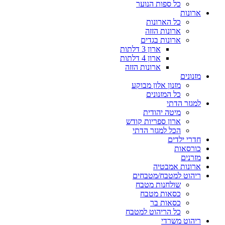
כל ספות הנוער
ארונות
כל הארונות
ארונות הזזה
ארונות בגדים
ארון 3 דלתות
ארון 4 דלתות
ארונות הזזה
מזנונים
מזנון אלון מבוקע
כל המזנונים
למגזר הדתי
מיטה יהודית
ארון ספריות קודש
הכל למגזר הדתי
חדרי ילדים
כורסאות
מזרנים
ארונות אמבטיה
ריהוט למטבח/מטבחים
שולחנות מטבח
כסאות מטבח
כסאות בר
כל הריהוט למטבח
ריהוט משרדי