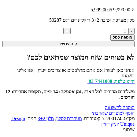
המחיר
המחיר
5,999.00
₪
9,999.00
₪
המקורי
הנוכחי
סלון מערכת ישיבה 3+2 ריקליינרים דגם 50287
היה:
הוא:
5,999.00 ₪.
9,999.00 ₪.
כמות
של
הוספה לסל
סלון
קנה עכשיו
מערכת
ישיבה
לא בטוחים שזה המוצר שמתאים לכם?
3+2
ריקליינרים
דגם
אנחנו כאן לעזור! אם אתם מתלבטים או צריכים ייעוץ – פנו אלינו
50287
בשמחה.
חייגו טלפון: 03-7441008
משלוחים מהירים לכל הארץ, זמן אספקה: 14 ימים, תקופת אחריות: 12
חודשים.
הוספה להשוואה
הוסף למוצרים שאהבתי
מק"ט:
52700174
קטגוריות:
מערכות לסלון
,
סלון 3+2
תגית:
Design
Unique יוניק דיזיין
שיתוף