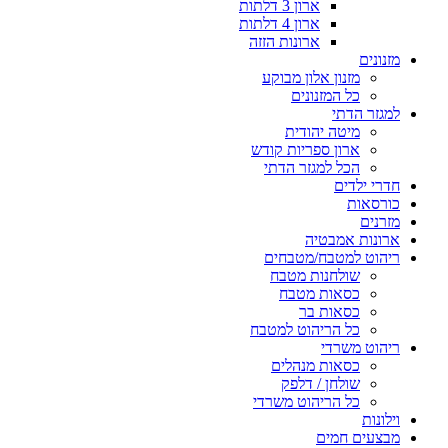
ארון 3 דלתות
ארון 4 דלתות
ארונות הזזה
מזנונים
מזנון אלון מבוקע
כל המזנונים
למגזר הדתי
מיטה יהודית
ארון ספריות קודש
הכל למגזר הדתי
חדרי ילדים
כורסאות
מזרנים
ארונות אמבטיה
ריהוט למטבח/מטבחים
שולחנות מטבח
כסאות מטבח
כסאות בר
כל הריהוט למטבח
ריהוט משרדי
כסאות מנהלים
שולחן / דלפק
כל הריהוט משרדי
וילונות
מבצעים חמים