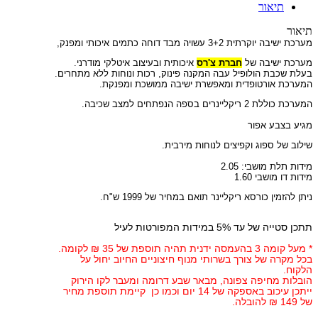
תיאור
תיאור
מערכת ישיבה יוקרתית 3+2 עשויה מבד דוחה כתמים איכותי ומפנק,
מערכת ישיבה של
חברת צ'רס
איכותית ובעיצוב איטלקי מודרני.
בעלת שכבת הולופיל עבה המקנה פינוק, רכות ונוחות ללא מתחרים.
המערכת אורטופדית ומאפשרת ישיבה ממושכת ומפנקת.
המערכת כוללת 2 ריקליינרים בספה הנפתחים למצב שכיבה.
מגיע בצבע אפור
שילוב של ספוג וקפיצים לנוחות מירבית.
מידות תלת מושבי: 2.05
מידות דו מושבי 1.60
ניתן להזמין כורסא ריקליינר תואם במחיר של 1999 ש"ח.
תתכן סטייה של עד 5% במידות המפורטות לעיל
* מעל קומה 3 בהעמסה ידנית תהיה תוספת של 35 ₪ לקומה.
בכל מקרה של צורך בשרותי מנוף חיצוניים החיוב יחול על
הלקוח.
הובלות מחיפה צפונה, מבאר שבע דרומה ומעבר לקו הירוק
ייתכן עיכוב באספקה של 14 יום וכמו כן קיימת תוספת מחיר
של 149 ₪ להובלה.