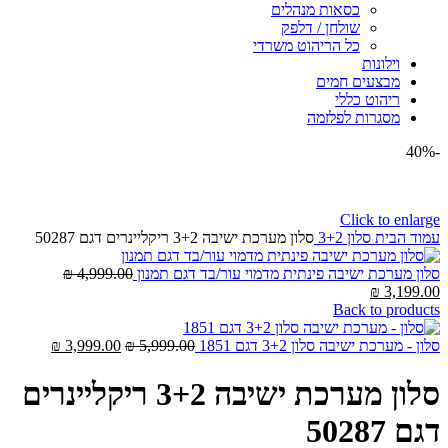
כסאות מנהלים
שולחן / דלפק
כל הריהוט משרדי
וילונות
מבצעים חמים
ריהוט כללי
מסגרות לפלזמה
-40%
Click to enlarge
עמוד הבית
סלון 3+2
סלון מערכת ישיבה 3+2 ריקליינרים דגם 50287
המחיר
סלון מערכת ישיבה פינתית מדמוי עור/בד דגם תמנון
4,999.00
₪
המחיר
המקורי
₪
3,199.00
הנוכחי
היה:
Back to products
הוא:
4,999.00 ₪.
3,199.00 ₪.
המחיר
המחיר
סלון - מערכת ישיבה סלון 3+2 דגם 1851
5,999.00
₪
3,999.00
₪
המקורי
הנוכחי
היה:
הוא:
סלון מערכת ישיבה 3+2 ריקליינרים
3,999.00 ₪.
5,999.00 ₪.
דגם 50287