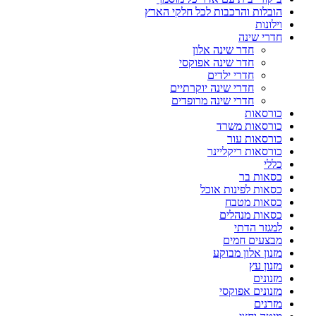
הובלות והרכבות לכל חלקי הארץ
וילונות
חדרי שינה
חדר שינה אלון
חדר שינה אפוקסי
חדרי ילדים
חדרי שינה יוקרתיים
חדרי שינה מרופדים
כורסאות
כורסאות משרד
כורסאות עור
כורסאות ריקליינר
כללי
כסאות בר
כסאות לפינות אוכל
כסאות מטבח
כסאות מנהלים
למגזר הדתי
מבצעים חמים
מזנון אלון מבוקע
מזנון עץ
מזנונים
מזנונים אפוקסי
מזרנים