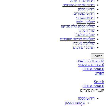
ריהוט לחדר שינה
ריהוט למטבח/מטבחים
ריהוט לסלון
ריהוט לצימרים
ריהוט משרדי
שולחן / דלפק
שולחן לסלון אלון מבוקע
שולחן סלוני
שולחנות לסלון
שולחנות מחשב מעוצבים
שולחנות מטבח
תצוגה \ עודפים
Search
התחברות / הרשמה
0
מוצרים שאהבתי
0.00
₪
items
0
תפריט
Search
0.00
₪
items
0
קטגוריות מוצרים
ריהוט לסלון
שולחנות לסלון