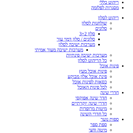
ריהוט כללי
מסגרות לפלזמה
ריהוט לסלון
שולחנות לסלון
סלונים
סלון 3+2
סלונים / סלון דמוי עור
מערכות ישיבה לסלון
מערכות ישיבה מעור אמיתי
מערכות ישיבה פינתיות
כל הריהוט לסלון
פינות אוכל
פינות אוכל מעץ
פינת אוכל אלון מבוקע
כסאות לפינות אוכל
לכל פינות האוכל
חדרי שינה
חדר שינה אפוקסי
חדרי שינה יוקרתיים
מיטות מרופדות
כל חדרי השינה
ספות נוער
ספת ספר
מיטה וחצי