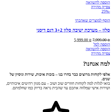
היה:
הוא:
הוספה להשוואה
1,999.00 ₪.
2,999.00 ₪.
צפייה מהירה
-25%
הוסף למוצרים שאהבתי
סלון – מערכת ישיבה סלון 3+2 דגם דיסני
המחיר
המחיר
5,999.00
₪
7,999.00
₪
המקורי
הנוכחי
הוספה לסל
היה:
הוא:
הוספה להשוואה
5,999.00 ₪.
7,999.00 ₪.
צפייה מהירה
למה אנחנו?
אלפי לקוחות מרוצים כבר בחרו בנו – בזכות איכות, שירות וניסיון של
שנים.
בואו לגלות למה לקוחות חוזרים שוב ושוב – עם מגוון רהיטים איכותיים,
ושירות אישי שמלווה אתכם עד שהבית נראה בדיוק כמו שחלמתם.