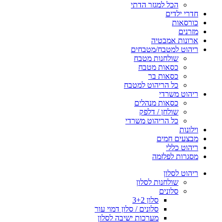
הכל למגזר הדתי
חדרי ילדים
כורסאות
מזרנים
ארונות אמבטיה
ריהוט למטבח/מטבחים
שולחנות מטבח
כסאות מטבח
כסאות בר
כל הריהוט למטבח
ריהוט משרדי
כסאות מנהלים
שולחן / דלפק
כל הריהוט משרדי
וילונות
מבצעים חמים
ריהוט כללי
מסגרות לפלזמה
ריהוט לסלון
שולחנות לסלון
סלונים
סלון 3+2
סלונים / סלון דמוי עור
מערכות ישיבה לסלון