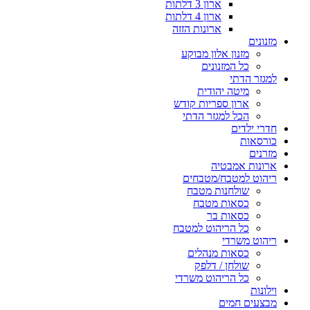
ארון 3 דלתות
ארון 4 דלתות
ארונות הזזה
מזנונים
מזנון אלון מבוקע
כל המזנונים
למגזר הדתי
מיטה יהודית
ארון ספריות קודש
הכל למגזר הדתי
חדרי ילדים
כורסאות
מזרנים
ארונות אמבטיה
ריהוט למטבח/מטבחים
שולחנות מטבח
כסאות מטבח
כסאות בר
כל הריהוט למטבח
ריהוט משרדי
כסאות מנהלים
שולחן / דלפק
כל הריהוט משרדי
וילונות
מבצעים חמים