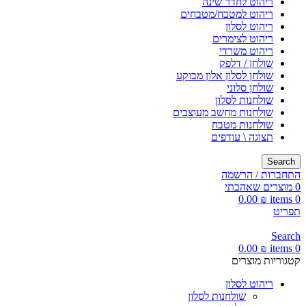
ריהוט לחדר שינה
ריהוט למטבח/מטבחים
ריהוט לסלון
ריהוט לצימרים
ריהוט משרדי
שולחן / דלפק
שולחן לסלון אלון מבוקע
שולחן סלוני
שולחנות לסלון
שולחנות מחשב מעוצבים
שולחנות מטבח
תצוגה \ עודפים
Search
התחברות / הרשמה
0
מוצרים שאהבתי
0.00
₪
items
0
תפריט
Search
0.00
₪
items
0
קטגוריות מוצרים
ריהוט לסלון
שולחנות לסלון