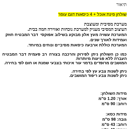
תיאור
שולחן פינת אוכל + 4 כיסאות דגם עופר
מערכת מסיבית ומעוצבת
העיצוב המסיבי מעניק למערכת נוכחות ואווירה חמה בבית.
המערכת עשויה מעץ אלון מבוקע בשילוב אפוקסי דבר המבטיח חוזק
ועמידות לאורך שנים.
המערכת כוללת ארבעה כיסאות מסיביים ונוחים במיוחד.
כמו כן השולחן ניתן לפירוק והרכבה בצורה רב פעמית דבר המבטיח
העברה ללא פגיעות מיותרות
.
המושבים מרופדים בדמוי עור איכותי בצבעי שמנת או חום לפי בחירה.
ניתן לשנות צבע עץ לפי בחירה.
ניתן לשנות צבע ריפוד המושבים.
מידות השולחן:
אורך: 1.20 ס"מ
רוחב: 90 ס"מ
מידות כסא:
גובה: 98 ס"מ
רוחב: 43 ס"מ