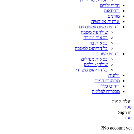
חדרי ילדים
כורסאות
מזרנים
ארונות אמבטיה
ריהוט למטבח/מטבחים
שולחנות מטבח
כסאות מטבח
כסאות בר
כל הריהוט למטבח
ריהוט משרדי
כסאות מנהלים
שולחן / דלפק
כל הריהוט משרדי
וילונות
מבצעים חמים
ריהוט כללי
מסגרות לפלזמה
עגלת קניות
סגור
Sign in
סגור
No account yet?