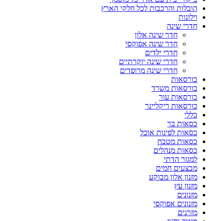
הובלות והרכבות לכל חלקי הארץ
וילונות
חדרי שינה
חדר שינה אלון
חדר שינה אפוקסי
חדרי ילדים
חדרי שינה יוקרתיים
חדרי שינה מרופדים
כורסאות
כורסאות משרד
כורסאות עור
כורסאות ריקליינר
כללי
כסאות בר
כסאות לפינות אוכל
כסאות מטבח
כסאות מנהלים
למגזר הדתי
מבצעים חמים
מזנון אלון מבוקע
מזנון עץ
מזנונים
מזנונים אפוקסי
מזרנים