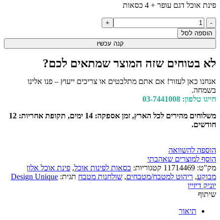
פינת אוכל דגם עופר + 4 כסאות
הוספה לסל
קנה עכשיו
לא בטוחים שזה המוצר שמתאים לכם?
אנחנו כאן לעזור! אם אתם מתלבטים או צריכים ייעוץ – פנו אלינו
בשמחה.
חייגו טלפון: 03-7441008
משלוחים מהירים לכל הארץ, זמן אספקה: 14 ימים, תקופת אחריות: 12
חודשים.
הוספה להשוואה
הוסף למוצרים שאהבתי
מק"ט:
11714469
קטגוריות:
כסאות לפינות אוכל
,
פינת אוכל אלון
מבוקע
,
ריהוט למטבח/מטבחים
,
שולחנות מטבח
תגית:
Design Unique
יוניק דיזיין
שיתוף
תיאור