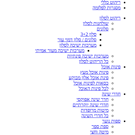
ריהוט כללי
מסגרות לפלזמה
ריהוט לסלון
שולחנות לסלון
סלונים
סלון 3+2
סלונים / סלון דמוי עור
מערכות ישיבה לסלון
מערכות ישיבה מעור אמיתי
מערכות ישיבה פינתיות
כל הריהוט לסלון
פינות אוכל
פינות אוכל מעץ
פינת אוכל אלון מבוקע
כסאות לפינות אוכל
לכל פינות האוכל
חדרי שינה
חדר שינה אפוקסי
חדרי שינה יוקרתיים
מיטות מרופדות
כל חדרי השינה
ספות נוער
ספת ספר
מיטה וחצי