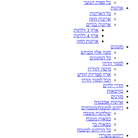
כל ספות הנוער
ארונות
כל הארונות
ארונות הזזה
ארונות בגדים
ארון 3 דלתות
ארון 4 דלתות
ארונות הזזה
מזנונים
מזנון אלון מבוקע
כל המזנונים
למגזר הדתי
מיטה יהודית
ארון ספריות קודש
הכל למגזר הדתי
חדרי ילדים
כורסאות
מזרנים
ארונות אמבטיה
ריהוט למטבח/מטבחים
שולחנות מטבח
כסאות מטבח
כסאות בר
כל הריהוט למטבח
ריהוט משרדי