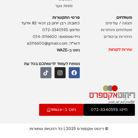
ספות נוער
משולחים
פרטי התקשרות
תצוגה / עודפים
כתובת: רבן יוחנן בן זכאי 82 אלעד
משלוחים והחזרות
טלפון:
072-3340593
החזרות וביטולים
נייד/ווטסאפ:
054-3116600
דוא”ל:
a3116600@gmail.com
שירות לקוחות
ניווט ב-WAZE
נשמח לעמוד לרשותכם בכל עת
חייגו: 072-3340593
ניווט ב-Waze
© ריהוט אקספרס 2025 | כל הזכויות שמורות