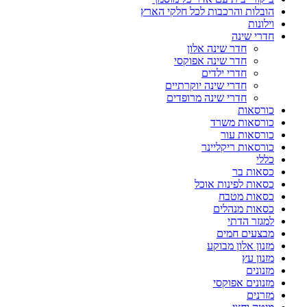
הובלות והרכבות לכל חלקי הארץ
וילונות
חדרי שינה
חדר שינה אלון
חדר שינה אפוקסי
חדרי ילדים
חדרי שינה יוקרתיים
חדרי שינה מרופדים
כורסאות
כורסאות משרד
כורסאות עור
כורסאות ריקליינר
כללי
כסאות בר
כסאות לפינות אוכל
כסאות מטבח
כסאות מנהלים
למגזר הדתי
מבצעים חמים
מזנון אלון מבוקע
מזנון עץ
מזנונים
מזנונים אפוקסי
מזרנים