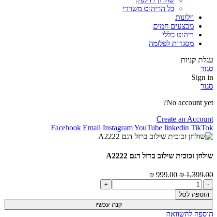
כל הריהוט משרדי
וילונות
מבצעים חמים
ריהוט כללי
מסגרות לפלזמה
עגלת קניות
סגור
Sign in
סגור
No account yet?
Create an Account
Facebook
Email
Instagram
YouTube
linkedin
TikTok
שולחן זכוכית שילוב ברזל דגם A2222
המחיר
המחיר
₪
999.00
₪
1,399.00
כמות
המקורי
הנוכחי
של
היה:
הוא:
הוספה לסל
שולחן
1,399.00 ₪.
999.00 ₪.
קנה עכשיו
זכוכית
הוספה להשוואה