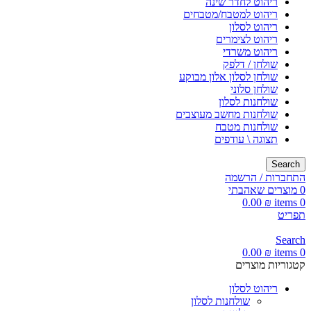
ריהוט לחדר שינה
ריהוט למטבח/מטבחים
ריהוט לסלון
ריהוט לצימרים
ריהוט משרדי
שולחן / דלפק
שולחן לסלון אלון מבוקע
שולחן סלוני
שולחנות לסלון
שולחנות מחשב מעוצבים
שולחנות מטבח
תצוגה \ עודפים
Search
התחברות / הרשמה
0
מוצרים שאהבתי
0.00
₪
items
0
תפריט
Search
0.00
₪
items
0
קטגוריות מוצרים
ריהוט לסלון
שולחנות לסלון