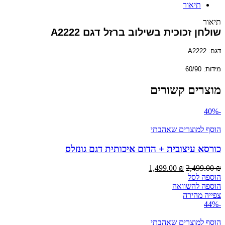
תיאור
תיאור
שולחן זכוכית בשילוב ברזל דגם A2222
דגם: A2222
מידות: 60/90
מוצרים קשורים
-40%
הוסף למוצרים שאהבתי
כורסא עיצובית + הדום איכותית דגם גונזלס
המחיר
המחיר
1,499.00
₪
2,499.00
₪
המקורי
הנוכחי
הוספה לסל
היה:
הוא:
הוספה להשוואה
1,499.00 ₪.
2,499.00 ₪.
צפייה מהירה
-44%
הוסף למוצרים שאהבתי