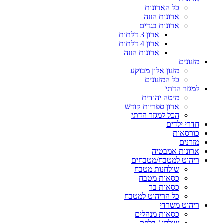
כל הארונות
ארונות הזזה
ארונות בגדים
ארון 3 דלתות
ארון 4 דלתות
ארונות הזזה
מזנונים
מזנון אלון מבוקע
כל המזנונים
למגזר הדתי
מיטה יהודית
ארון ספריות קודש
הכל למגזר הדתי
חדרי ילדים
כורסאות
מזרנים
ארונות אמבטיה
ריהוט למטבח/מטבחים
שולחנות מטבח
כסאות מטבח
כסאות בר
כל הריהוט למטבח
ריהוט משרדי
כסאות מנהלים
שולחן / דלפק