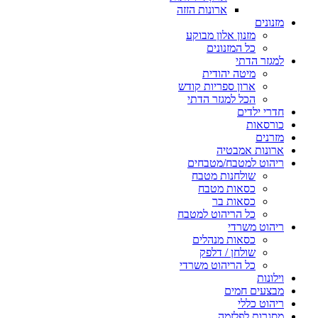
ארונות הזזה
מזנונים
מזנון אלון מבוקע
כל המזנונים
למגזר הדתי
מיטה יהודית
ארון ספריות קודש
הכל למגזר הדתי
חדרי ילדים
כורסאות
מזרנים
ארונות אמבטיה
ריהוט למטבח/מטבחים
שולחנות מטבח
כסאות מטבח
כסאות בר
כל הריהוט למטבח
ריהוט משרדי
כסאות מנהלים
שולחן / דלפק
כל הריהוט משרדי
וילונות
מבצעים חמים
ריהוט כללי
מסגרות לפלזמה