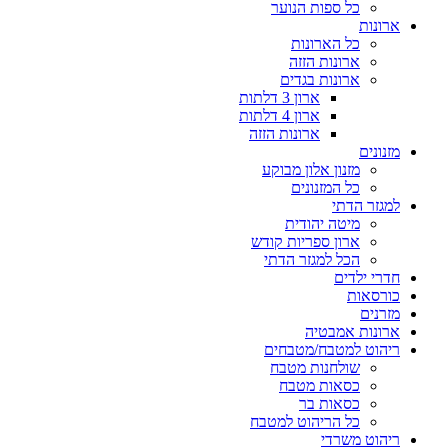
כל ספות הנוער
ארונות
כל הארונות
ארונות הזזה
ארונות בגדים
ארון 3 דלתות
ארון 4 דלתות
ארונות הזזה
מזנונים
מזנון אלון מבוקע
כל המזנונים
למגזר הדתי
מיטה יהודית
ארון ספריות קודש
הכל למגזר הדתי
חדרי ילדים
כורסאות
מזרנים
ארונות אמבטיה
ריהוט למטבח/מטבחים
שולחנות מטבח
כסאות מטבח
כסאות בר
כל הריהוט למטבח
ריהוט משרדי