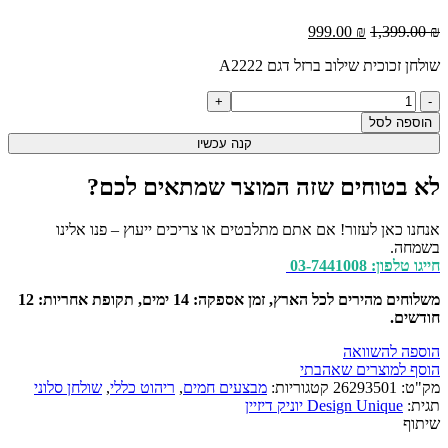
המחיר
המחיר
999.00
₪
1,399.00
₪
המקורי
הנוכחי
שולחן זכוכית שילוב ברזל דגם A2222
היה:
הוא:
999.00 ₪.
1,399.00 ₪.
כמות
של
הוספה לסל
שולחן
קנה עכשיו
זכוכית
שילוב
לא בטוחים שזה המוצר שמתאים לכם?
ברזל
דגם
A2222
אנחנו כאן לעזור! אם אתם מתלבטים או צריכים ייעוץ – פנו אלינו
בשמחה.
חייגו טלפון: 03-7441008
משלוחים מהירים לכל הארץ, זמן אספקה: 14 ימים, תקופת אחריות: 12
חודשים.
הוספה להשוואה
הוסף למוצרים שאהבתי
מק"ט:
26293501
קטגוריות:
מבצעים חמים
,
ריהוט כללי
,
שולחן סלוני
תגית:
Design Unique יוניק דיזיין
שיתוף