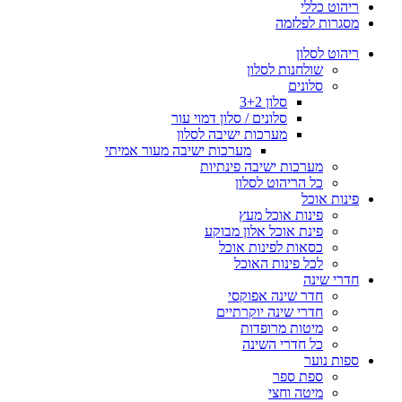
ריהוט כללי
מסגרות לפלזמה
ריהוט לסלון
שולחנות לסלון
סלונים
סלון 3+2
סלונים / סלון דמוי עור
מערכות ישיבה לסלון
מערכות ישיבה מעור אמיתי
מערכות ישיבה פינתיות
כל הריהוט לסלון
פינות אוכל
פינות אוכל מעץ
פינת אוכל אלון מבוקע
כסאות לפינות אוכל
לכל פינות האוכל
חדרי שינה
חדר שינה אפוקסי
חדרי שינה יוקרתיים
מיטות מרופדות
כל חדרי השינה
ספות נוער
ספת ספר
מיטה וחצי