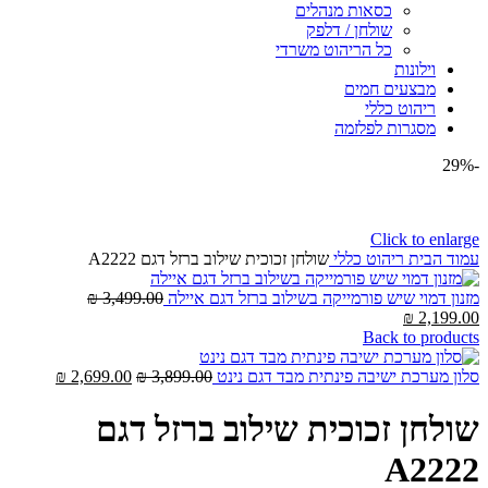
כסאות מנהלים
שולחן / דלפק
כל הריהוט משרדי
וילונות
מבצעים חמים
ריהוט כללי
מסגרות לפלזמה
-29%
Click to enlarge
עמוד הבית
ריהוט כללי
שולחן זכוכית שילוב ברזל דגם A2222
המחיר
מזנון דמוי שיש פורמייקה בשילוב ברזל דגם איילה
3,499.00
₪
המחיר
המקורי
₪
2,199.00
הנוכחי
היה:
Back to products
הוא:
3,499.00 ₪.
2,199.00 ₪.
המחיר
המחיר
סלון מערכת ישיבה פינתית מבד דגם נינט
3,899.00
₪
2,699.00
₪
המקורי
הנוכחי
היה:
הוא:
שולחן זכוכית שילוב ברזל דגם
2,699.00 ₪.
3,899.00 ₪.
A2222