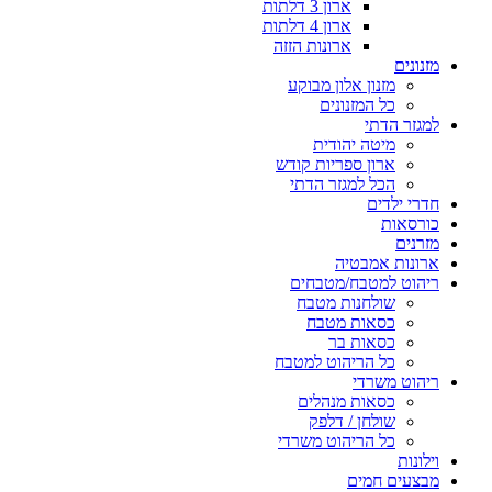
ארון 3 דלתות
ארון 4 דלתות
ארונות הזזה
מזנונים
מזנון אלון מבוקע
כל המזנונים
למגזר הדתי
מיטה יהודית
ארון ספריות קודש
הכל למגזר הדתי
חדרי ילדים
כורסאות
מזרנים
ארונות אמבטיה
ריהוט למטבח/מטבחים
שולחנות מטבח
כסאות מטבח
כסאות בר
כל הריהוט למטבח
ריהוט משרדי
כסאות מנהלים
שולחן / דלפק
כל הריהוט משרדי
וילונות
מבצעים חמים