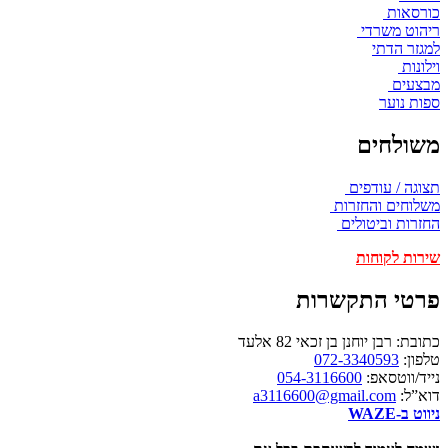
כורסאות
ריהוט משרדי
למגזר הדתי
וילונות
מבצעים
ספות נוער
משולחים
תצוגה / עודפים
משלוחים והחזרות
החזרות וביטולים
שירות לקוחות
פרטי התקשרות
כתובת: רבן יוחנן בן זכאי 82 אלעד
טלפון:
072-3340593
נייד/ווטסאפ:
054-3116600
דוא”ל:
a3116600@gmail.com
ניווט ב-WAZE