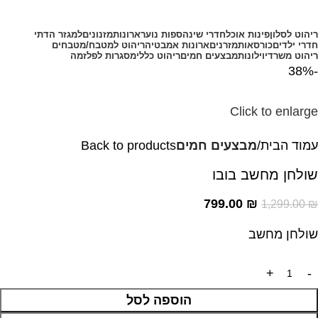
קטגוריות מוצרים
ריהוט לסלון
פינות אוכל
חדרי שינה
ספות נוער
ארונות
מזנונים
למגזר הדתי
חדרי ילדים
כורסאות
מזרנים
ארונות אמבטיה
ריהוט למטבח/מטבחים
ריהוט משרדי
וילונות
מבצעים חמים
ריהוט כללי
מסגרות לפלזמה
-38%
Click to enlarge
עמוד הבית
מבצעים חמים
Back to products
שולחן מחשב בובו
799.00
₪
1,299.00
₪
שולחן מחשב
הוספה לסל