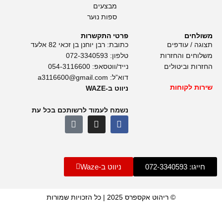
מבצעים
ספות נוער
משולחים
פרטי התקשרות
תצוגה / עודפים
כתובת: רבן יוחנן בן זכאי 82 אלעד
משלוחים והחזרות
טלפון:
072-3340593
החזרות וביטולים
נייד/ווטסאפ:
054-3116600
דוא”ל:
a3116600@gmail.com
שירות לקוחות
ניווט ב-WAZE
נשמח לעמוד לרשותכם בכל עת
חייגו: 072-3340593
ניווט ב-Waze
© ריהוט אקספרס 2025 | כל הזכויות שמורות