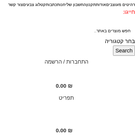
רהיטים מעוצבים
אודות
תקנון
החשבון שלי
חנות
כתבות
קטלוג צבעים
צור קשר
חייגו:
072-3340593
בחר קטגוריה
Search
התחברות / הרשמה
0.00
₪
תפריט
0.00
₪