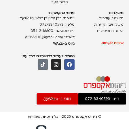
ספות נוער
משולחים
פרטי התקשרות
תצוגה / עודפים
כתובת: רבן יוחנן בן זכאי 82 אלעד
משלוחים והחזרות
טלפון:
072-3340593
החזרות וביטולים
נייד/ווטסאפ:
054-3116600
דוא”ל:
a3116600@gmail.com
שירות לקוחות
ניווט ב-WAZE
נשמח לעמוד לרשותכם בכל עת
חייגו: 072-3340593
ניווט ב-Waze
© ריהוט אקספרס 2025 | כל הזכויות שמורות