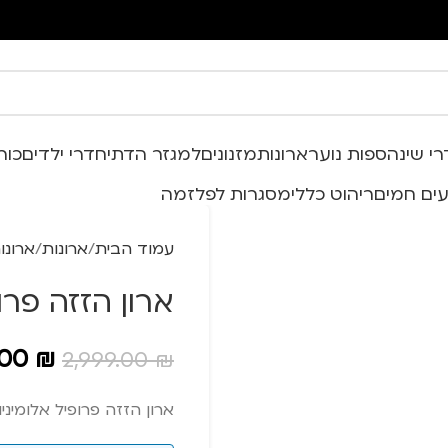
י שינה
ספות נוער
ארונות
מזנונים
למגזר הדתי
חדרי ילדים
כור
ים חמים
ריהוט כללי
מסגרות לפלזמה
עמוד הבית
ארונות
ארונו
ארון הזזה פרו
.00
₪
2,999.00
₪
מערכות ישיבה מעור אמיתי
ארון הזזה פרופיל אלומיני