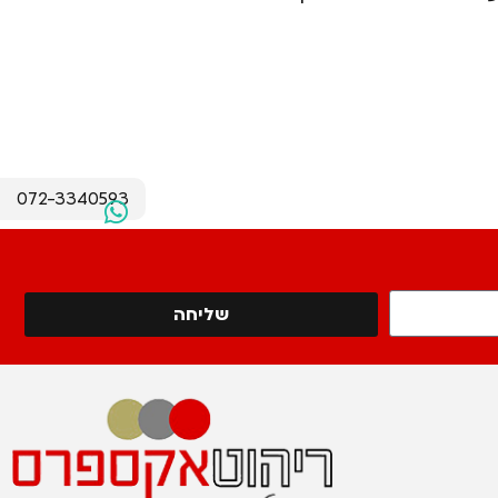
072-3340593
שליחה