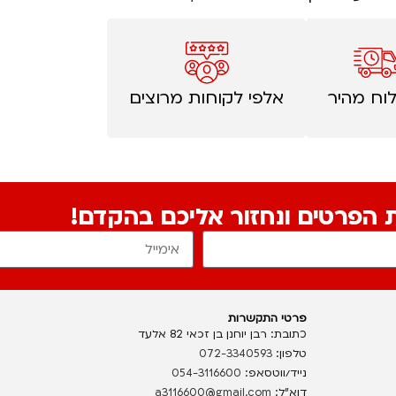
וח מהיר
אלפי לקוחות מרוצים
ת הפרטים ונחזור אליכם בהקדם!
פרטי התקשרות
כתובת: רבן יוחנן בן זכאי 82 אלעד
טלפון:
072-3340593
נייד/ווטסאפ:
054-3116600
דוא”ל:
a3116600@gmail.com