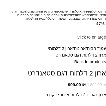
קטגוריות מוצרים
ריהוט לסלון
פינות אוכל
חדרי שינה
ספות נוער
ארונות
מזנונים
למגזר הדתי
חדרי ילדים
כורסאות
מזרנים
ארונות אמבטיה
ריהוט למטבח/מטבחים
ריהוט משרדי
וילונות
מבצעים חמים
ריהוט כללי
מסגרות לפלזמה
-47%
Click to enlarge
עמוד הבית
ארונות
ארון 2 דלתות
ארון 2 דלתות דגם סטאנדרט
Back to products
ארון 2 דלתות דגם סטאנדרט
999.00
₪
1,899.00
₪
ארון בגדים 2 דלתות איכותי יוקרתי