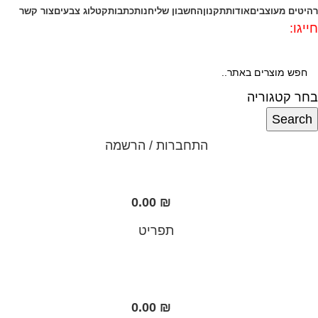
רהיטים מעוצבים
אודות
תקנון
החשבון שלי
חנות
כתבות
קטלוג צבעים
צור קשר
חייגו:
072-3340593
בחר קטגוריה
Search
התחברות / הרשמה
0.00
₪
תפריט
0.00
₪