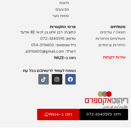
וילונות
מבצעים
ספות נוער
משולחים
פרטי התקשרות
תצוגה / עודפים
כתובת: רבן יוחנן בן זכאי 82 אלעד
משלוחים והחזרות
טלפון:
072-3340593
החזרות וביטולים
נייד/ווטסאפ:
054-3116600
דוא”ל:
a3116600@gmail.com
שירות לקוחות
ניווט ב-WAZE
נשמח לעמוד לרשותכם בכל עת
חייגו: 072-3340593
ניווט ב-Waze