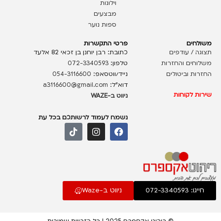
וילונות
מבצעים
ספות נוער
משולחים
פרטי התקשרות
תצוגה / עודפים
כתובת: רבן יוחנן בן זכאי 82 אלעד
משלוחים והחזרות
טלפון:
072-3340593
החזרות וביטולים
נייד/ווטסאפ:
054-3116600
דוא”ל:
a3116600@gmail.com
שירות לקוחות
ניווט ב-WAZE
נשמח לעמוד לרשותכם בכל עת
חייגו: 072-3340593
ניווט ב-Waze