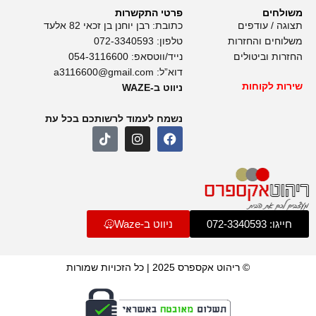
משולחים
פרטי התקשרות
תצוגה / עודפים
כתובת: רבן יוחנן בן זכאי 82 אלעד
משלוחים והחזרות
טלפון:
072-3340593
החזרות וביטולים
נייד/ווטסאפ:
054-3116600
דוא”ל:
a3116600@gmail.com
שירות לקוחות
ניווט ב-WAZE
נשמח לעמוד לרשותכם בכל עת
חייגו: 072-3340593
ניווט ב-Waze
© ריהוט אקספרס 2025 | כל הזכויות שמורות