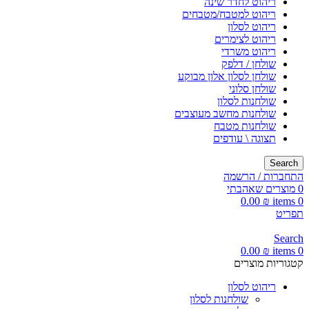
ריהוט לחדר שינה
ריהוט למטבח/מטבחים
ריהוט לסלון
ריהוט לצימרים
ריהוט משרדי
שולחן / דלפק
שולחן לסלון אלון מבוקע
שולחן סלוני
שולחנות לסלון
שולחנות מחשב מעוצבים
שולחנות מטבח
תצוגה \ עודפים
Search
התחברות / הרשמה
0
מוצרים שאהבתי
0.00
₪
items
0
תפריט
Search
0.00
₪
items
0
קטגוריות מוצרים
ריהוט לסלון
שולחנות לסלון