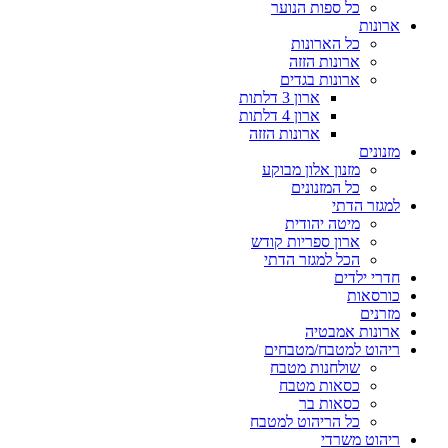
כל ספות הנוער
ארונות
כל הארונות
ארונות הזזה
ארונות בגדים
ארון 3 דלתות
ארון 4 דלתות
ארונות הזזה
מזנונים
מזנון אלון מבוקע
כל המזנונים
למגזר הדתי
מיטה יהודית
ארון ספריות קודש
הכל למגזר הדתי
חדרי ילדים
כורסאות
מזרנים
ארונות אמבטיה
ריהוט למטבח/מטבחים
שולחנות מטבח
כסאות מטבח
כסאות בר
כל הריהוט למטבח
ריהוט משרדי