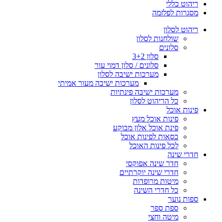
ריהוט כללי
מסגרות לפלזמה
ריהוט לסלון
שולחנות לסלון
סלונים
סלון 3+2
סלונים / סלון דמוי עור
מערכות ישיבה לסלון
מערכות ישיבה מעור אמיתי
מערכות ישיבה פינתיות
כל הריהוט לסלון
פינות אוכל
פינות אוכל מעץ
פינת אוכל אלון מבוקע
כסאות לפינות אוכל
לכל פינות האוכל
חדרי שינה
חדר שינה אפוקסי
חדרי שינה יוקרתיים
מיטות מרופדות
כל חדרי השינה
ספות נוער
ספת ספר
מיטה וחצי