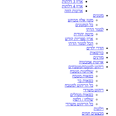
ארון 3 דלתות
ארון 4 דלתות
ארונות הזזה
מזנונים
מזנון אלון מבוקע
כל המזנונים
למגזר הדתי
מיטה יהודית
ארון ספריות קודש
הכל למגזר הדתי
חדרי ילדים
כורסאות
מזרנים
ארונות אמבטיה
ריהוט למטבח/מטבחים
שולחנות מטבח
כסאות מטבח
כסאות בר
כל הריהוט למטבח
ריהוט משרדי
כסאות מנהלים
שולחן / דלפק
כל הריהוט משרדי
וילונות
מבצעים חמים