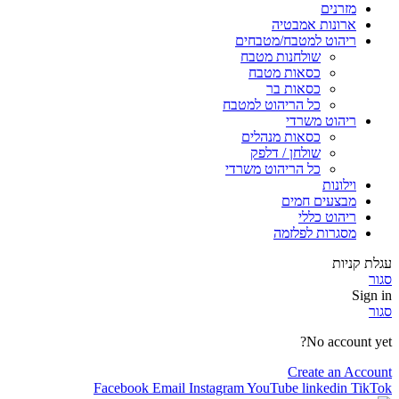
מזרנים
ארונות אמבטיה
ריהוט למטבח/מטבחים
שולחנות מטבח
כסאות מטבח
כסאות בר
כל הריהוט למטבח
ריהוט משרדי
כסאות מנהלים
שולחן / דלפק
כל הריהוט משרדי
וילונות
מבצעים חמים
ריהוט כללי
מסגרות לפלזמה
עגלת קניות
סגור
Sign in
סגור
No account yet?
Create an Account
Facebook
Email
Instagram
YouTube
linkedin
TikTok