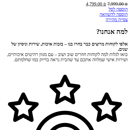
המחיר
המחיר
4,799.00
₪
7,999.00
₪
המקורי
הנוכחי
הוספה לסל
היה:
הוא:
הוספה להשוואה
4,799.00 ₪.
7,999.00 ₪.
צפייה מהירה
למה אנחנו?
אלפי לקוחות מרוצים כבר בחרו בנו – בזכות איכות, שירות וניסיון של
שנים.
בואו לגלות למה לקוחות חוזרים שוב ושוב – עם מגוון רהיטים איכותיים,
ושירות אישי שמלווה אתכם עד שהבית נראה בדיוק כמו שחלמתם.