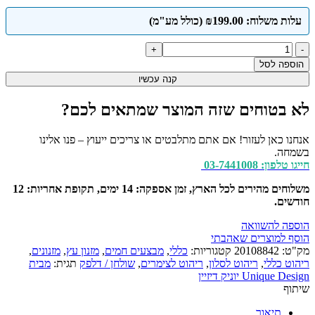
699.00 ₪.
999.00 ₪.
עלות משלוח: ₪199.00 (כולל מע"מ)
כמות
של
הוספה לסל
מזנון
קנה עכשיו
דגם
סיני
לא בטוחים שזה המוצר שמתאים לכם?
אנחנו כאן לעזור! אם אתם מתלבטים או צריכים ייעוץ – פנו אלינו
בשמחה.
חייגו טלפון: 03-7441008
משלוחים מהירים לכל הארץ, זמן אספקה: 14 ימים, תקופת אחריות: 12
חודשים.
הוספה להשוואה
הוסף למוצרים שאהבתי
מק"ט:
20108842
קטגוריות:
כללי
,
מבצעים חמים
,
מזנון עץ
,
מזנונים
,
ריהוט כללי
,
ריהוט לסלון
,
ריהוט לצימרים
,
שולחן / דלפק
תגית:
מבית
Unique Design יוניק דיזיין
שיתוף
תיאור