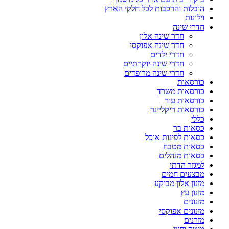
הובלות והרכבות לכל חלקי הארץ
וילונות
חדרי שינה
חדר שינה אלון
חדר שינה אפוקסי
חדרי ילדים
חדרי שינה יוקרתיים
חדרי שינה מרופדים
כורסאות
כורסאות משרד
כורסאות עור
כורסאות ריקליינר
כללי
כסאות בר
כסאות לפינות אוכל
כסאות מטבח
כסאות מנהלים
למגזר הדתי
מבצעים חמים
מזנון אלון מבוקע
מזנון עץ
מזנונים
מזנונים אפוקסי
מזרנים