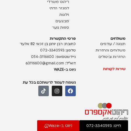
ריהוט משרדי
למגזר הדתי
וילונות
מבצעים
ספות נוער
משולחים
פרטי התקשרות
תצוגה / עודפים
כתובת: רבן יוחנן בן זכאי 82 אלעד
משלוחים והחזרות
טלפון:
072-3340593
החזרות וביטולים
נייד/ווטסאפ:
054-3116600
דוא”ל:
a3116600@gmail.com
שירות לקוחות
ניווט ב-WAZE
נשמח לעמוד לרשותכם בכל עת
חייגו: 072-3340593
ניווט ב-Waze