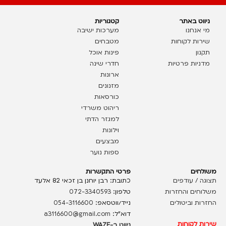
ניווט באתר
קטגוריות
מי אנחנו
מערכות ישיבה
שירות לקוחות
מטבחים
תקנון
פינות אוכל
מדניות פרטיות
חדרי שינה
ארונות
מזנונים
כורסאות
ריהוט משרדי
למגזר הדתי
וילונות
מבצעים
ספות נוער
משולחים
פרטי התקשרות
תצוגה / עודפים
כתובת: רבן יוחנן בן זכאי 82 אלעד
משלוחים והחזרות
טלפון:
072-3340593
החזרות וביטולים
נייד/ווטסאפ:
054-3116600
דוא”ל:
a3116600@gmail.com
שירות לקוחות
ניווט ב-WAZE