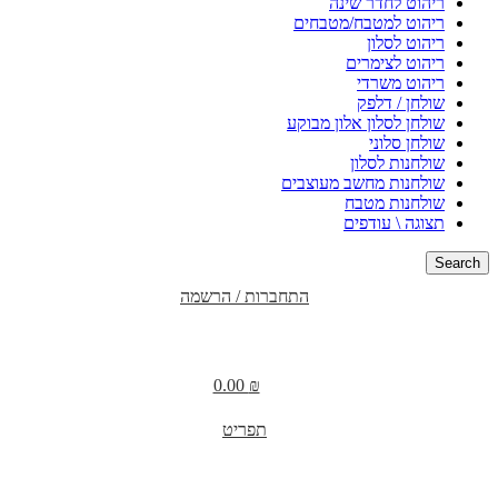
ריהוט לחדר שינה
ריהוט למטבח/מטבחים
ריהוט לסלון
ריהוט לצימרים
ריהוט משרדי
שולחן / דלפק
שולחן לסלון אלון מבוקע
שולחן סלוני
שולחנות לסלון
שולחנות מחשב מעוצבים
שולחנות מטבח
תצוגה \ עודפים
Search
התחברות / הרשמה
0.00
₪
תפריט