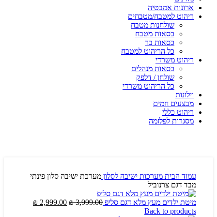
ארונות אמבטיה
ריהוט למטבח/מטבחים
שולחנות מטבח
כסאות מטבח
כסאות בר
כל הריהוט למטבח
ריהוט משרדי
כסאות מנהלים
שולחן / דלפק
כל הריהוט משרדי
וילונות
מבצעים חמים
ריהוט כללי
מסגרות לפלזמה
עמוד הבית
מערכות ישיבה לסלון
מערכת ישיבה סלון פינתי
מבד דגם צרנוביל
מיטת ילדים מעץ מלא דגם סליפ
3,999.00
₪
2,999.00
₪
Back to products