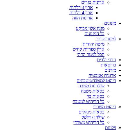
ארונות בגדים
ארון 3 דלתות
ארון 4 דלתות
ארונות הזזה
מזנונים
מזנון אלון מבוקע
כל המזנונים
למגזר הדתי
מיטה יהודית
ארון ספריות קודש
הכל למגזר הדתי
חדרי ילדים
כורסאות
מזרנים
ארונות אמבטיה
ריהוט למטבח/מטבחים
שולחנות מטבח
כסאות מטבח
כסאות בר
כל הריהוט למטבח
ריהוט משרדי
כסאות מנהלים
שולחן / דלפק
כל הריהוט משרדי
וילונות