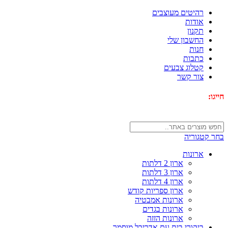
-44%
-40%
-33%
-34%
-38%
-33%
-42%
-37%
-40%
רהיטים מעוצבים
אודות
תקנון
החשבון שלי
חנות
כתבות
קטלוג צבעים
צור קשר
חייגו:
072-3340593
בחר קטגוריה
ארונות
ארון 2 דלתות
ארון 3 דלתות
ארון 4 דלתות
ארון ספריות קודש
ארונות אמבטיה
ארונות בגדים
ארונות הזזה
ביקורי בית עם אדריכל מוסמך