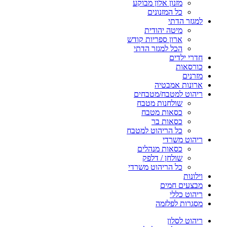
מזנון אלון מבוקע
כל המזנונים
למגזר הדתי
מיטה יהודית
ארון ספריות קודש
הכל למגזר הדתי
חדרי ילדים
כורסאות
מזרנים
ארונות אמבטיה
ריהוט למטבח/מטבחים
שולחנות מטבח
כסאות מטבח
כסאות בר
כל הריהוט למטבח
ריהוט משרדי
כסאות מנהלים
שולחן / דלפק
כל הריהוט משרדי
וילונות
מבצעים חמים
ריהוט כללי
מסגרות לפלזמה
ריהוט לסלון