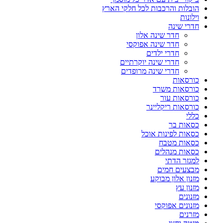
הובלות והרכבות לכל חלקי הארץ
וילונות
חדרי שינה
חדר שינה אלון
חדר שינה אפוקסי
חדרי ילדים
חדרי שינה יוקרתיים
חדרי שינה מרופדים
כורסאות
כורסאות משרד
כורסאות עור
כורסאות ריקליינר
כללי
כסאות בר
כסאות לפינות אוכל
כסאות מטבח
כסאות מנהלים
למגזר הדתי
מבצעים חמים
מזנון אלון מבוקע
מזנון עץ
מזנונים
מזנונים אפוקסי
מזרנים