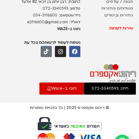
תצוגה / עודפים
כתובת: רבן יוחנן בן זכאי 82 אלעד
משלוחים והחזרות
טלפון:
072-3340593
החזרות וביטולים
נייד/ווטסאפ:
054-3116600
דוא”ל:
a3116600@gmail.com
שירות לקוחות
ניווט ב-WAZE
נשמח לעמוד לרשותכם בכל עת
חייגו: 072-3340593
ניווט ב-Waze
© ריהוט אקספרס 2025 | כל הזכויות שמורות