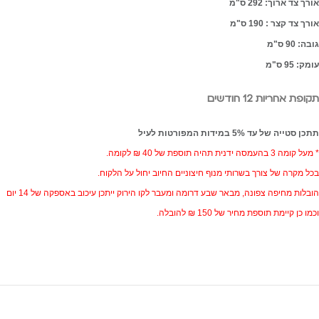
אורך צד ארוך: 292 ס"מ
אורך צד קצר : 190 ס"מ
גובה: 90 ס"מ
עומק: 95 ס"מ
תקופת אחריות 12 חודשים
תתכן סטייה של עד 5% במידות המפורטות לעיל
* מעל קומה 3 בהעמסה ידנית תהיה תוספת של 40 ₪ לקומה.
בכל מקרה של צורך בשרותי מנוף חיצוניים החיוב יחול על הלקוח.
הובלות מחיפה צפונה, מבאר שבע דרומה ומעבר לקו הירוק ייתכן עיכוב באספקה של 14 יום
וכמו כן קיימת תוספת מחיר של 150 ₪ להובלה.