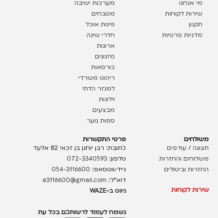
מי אנחנו
מערכות ישיבה
שירות לקוחות
מטבחים
תקנון
פינות אוכל
מדניות פרטיות
חדרי שינה
ארונות
מזנונים
כורסאות
ריהוט משרדי
למגזר הדתי
וילונות
מבצעים
ספות נוער
משולחים
פרטי התקשרות
תצוגה / עודפים
כתובת: רבן יוחנן בן זכאי 82 אלעד
משלוחים והחזרות
טלפון:
072-3340593
החזרות וביטולים
נייד/ווטסאפ:
054-3116600
דוא”ל:
a3116600@gmail.com
שירות לקוחות
ניווט ב-WAZE
נשמח לעמוד לרשותכם בכל עת