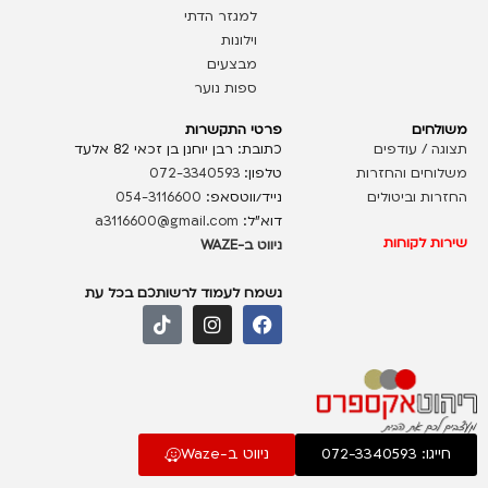
למגזר הדתי
וילונות
מבצעים
ספות נוער
משולחים
פרטי התקשרות
תצוגה / עודפים
כתובת: רבן יוחנן בן זכאי 82 אלעד
משלוחים והחזרות
טלפון:
072-3340593
החזרות וביטולים
נייד/ווטסאפ:
054-3116600
דוא”ל:
a3116600@gmail.com
שירות לקוחות
ניווט ב-WAZE
נשמח לעמוד לרשותכם בכל עת
חייגו: 072-3340593
ניווט ב-Waze