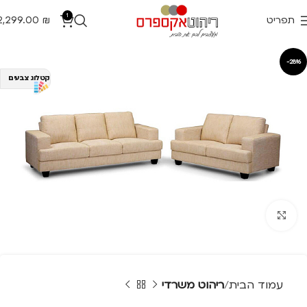
1
תפריט
₪
2,299.00
-28%
קטלוג צבעים
Click to enlarge
עמוד הבית
ריהוט משרדי