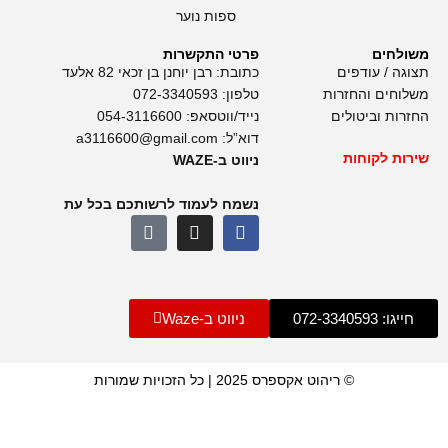
ספות נוער
משולחים
פרטי התקשרות
תצוגה / עודפים
כתובת: רבן יוחנן בן זכאי 82 אלעד
משלוחים והחזרות
טלפון:
072-3340593
החזרות וביטולים
נייד/ווטסאפ:
054-3116600
דוא”ל:
a3116600@gmail.com
שירות לקוחות
ניווט ב-WAZE
נשמח לעמוד לרשותכם בכל עת
חייגו: 072-3340593
ניווט ב-Waze
© ריהוט אקספרס 2025 | כל הזכויות שמורות