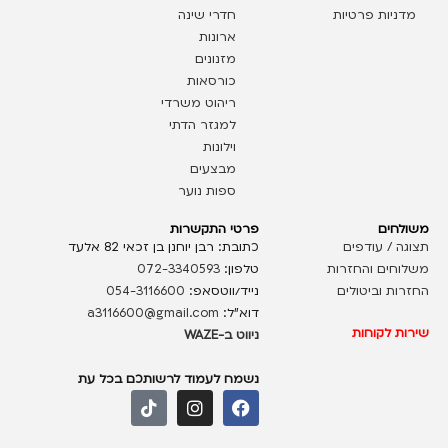
מדניות פרטיות
חדרי שינה
ארונות
מזנונים
כורסאות
ריהוט משרדי
למגזר הדתי
וילונות
מבצעים
ספות נוער
משולחים
פרטי התקשרות
תצוגה / עודפים
כתובת: רבן יוחנן בן זכאי 82 אלעד
משלוחים והחזרות
טלפון:
072-3340593
החזרות וביטולים
נייד/ווטסאפ:
054-3116600
דוא”ל:
a3116600@gmail.com
שירות לקוחות
ניווט ב-WAZE
נשמח לעמוד לרשותכם בכל עת