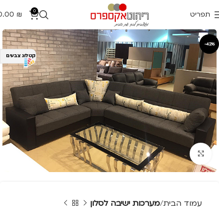
0
תפריט
₪
0.00
-42%
קטלוג צבעים
Click to enlarge
עמוד הבית
מערכות ישיבה לסלון