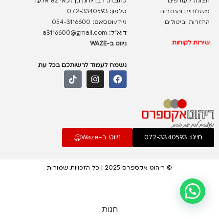
תצוגה / עודפים
כתובת: רבן יוחנן בן זכאי 82 אלעד
משלוחים והחזרות
טלפון:
072-3340593
החזרות וביטולים
נייד/ווטסאפ:
054-3116600
דוא”ל:
a3116600@gmail.com
שירות לקוחות
ניווט ב-WAZE
נשמח לעמוד לרשותכם בכל עת
חייגו: 072-3340593
ניווט ב-Waze
© ריהוט אקספרס 2025 | כל הזכויות שמורות
סלון
מערכת
ישיבה
חנות
פינתית