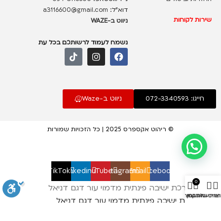
דוא”ל:
a3116600@gmail.com
שירות לקוחות
ניווט ב-WAZE
נשמח לעמוד לרשותכם בכל עת
חייגו: 072-3340593
ניווט ב-Waze
© ריהוט אקספרס 2025 | כל הזכויות שמורות
TikTok
linkedin
YouTube
Instagram
Email
Facebook
0
חנות
צרים שאהבתי
עגלת קניות
החשבון שלי
סלון מערכת ישיבה פינתית מדמוי עור דגם דניאל