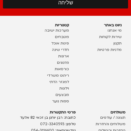
שליחה
ניווט באתר
קטגוריות
מי אנחנו
מערכות ישיבה
שירות לקוחות
מטבחים
תקנון
פינות אוכל
מדניות פרטיות
חדרי שינה
ארונות
מזנונים
כורסאות
ריהוט משרדי
למגזר הדתי
וילונות
מבצעים
ספות נוער
משולחים
פרטי התקשרות
תצוגה / עודפים
כתובת: רבן יוחנן בן זכאי 82 אלעד
משלוחים והחזרות
טלפון:
072-3340593
החזרות וביטולים
נייד/ווטסאפ:
054-3116600