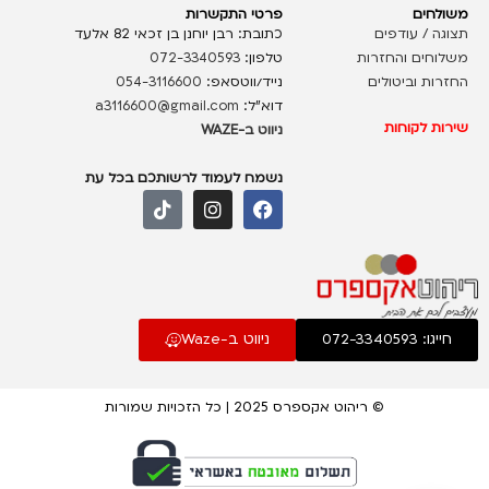
משולחים
פרטי התקשרות
תצוגה / עודפים
כתובת: רבן יוחנן בן זכאי 82 אלעד
משלוחים והחזרות
טלפון:
072-3340593
החזרות וביטולים
נייד/ווטסאפ:
054-3116600
דוא”ל:
a3116600@gmail.com
שירות לקוחות
ניווט ב-WAZE
נשמח לעמוד לרשותכם בכל עת
חייגו: 072-3340593
ניווט ב-Waze
© ריהוט אקספרס 2025 | כל הזכויות שמורות