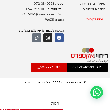
משלוחים והחזרות
טלפון:
072-3340593
החזרות וביטולים
נייד/ווטסאפ:
054-3116600
דוא”ל:
a3116600@gmail.com
שירות לקוחות
ניווט ב-WAZE
נשמח לעמוד לרשותכם בכל עת
חייגו: 072-3340593
ניווט ב-Waze
© ריהוט אקספרס 2025 | כל הזכויות שמורות
חנות
שולחן
הוספה לסל