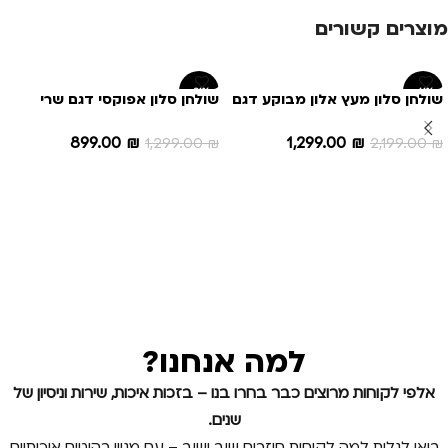
מוצרים קשורים
-31%
-41%
שולחן סלון מעץ אלון מבוקע דגם
שולחן סלון אפוקסי דגם שרי
N 102
899.00
₪
1,299.00
₪
1,299.00
₪
2,199.00
₪
הוספה לסל
הוספה לסל
למה אנחנו?
אלפי לקוחות מרוצים כבר בחרו בנו – בזכות איכות, שירות וניסיון של
שנים.
בואו לגלות למה לקוחות חוזרים שוב ושוב – עם מגוון רהיטים איכותיים,