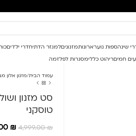
י שינה
ספות נוער
ארונות
מזנונים
למגזר הדתי
חדרי ילדים
כור
ים חמים
ריהוט כללי
מסגרות לפלזמה
עמוד הבית
מזנון אלון מ
סט מזנון ושול
טוסקני
.00
₪
4,999.00
₪