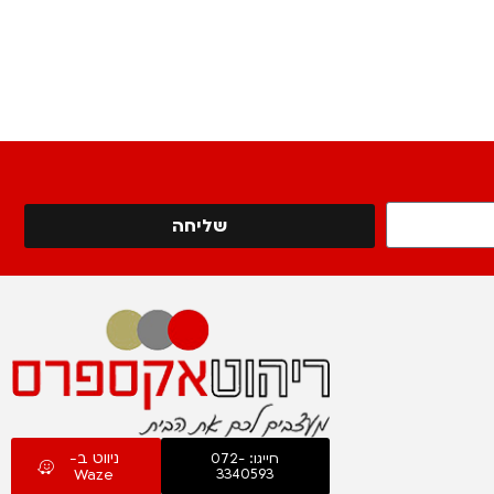
שליחה
ניווט ב-
חייגו: 072-
Waze
3340593