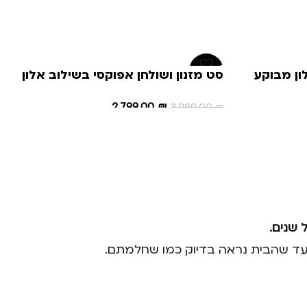
-30%
ון מבוקע
סט מזנון ושולחן אפוקסי בשילוב אלון
דגם – N 118
2,799.00
₪
3,999.00
₪
הוספה לסל
 שנים.
כם עד שהבית נראה בדיוק כמו שחלמתם.