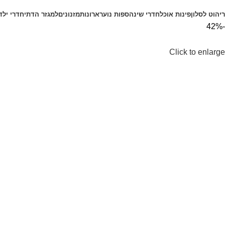
קטגוריות מוצרים
ריהוט לסלון
פינות אוכל
חדרי שינה
ספות נוער
ארונות
מזנונים
למגזר הדתי
חדרי ילד
-42%
Click to enlarge