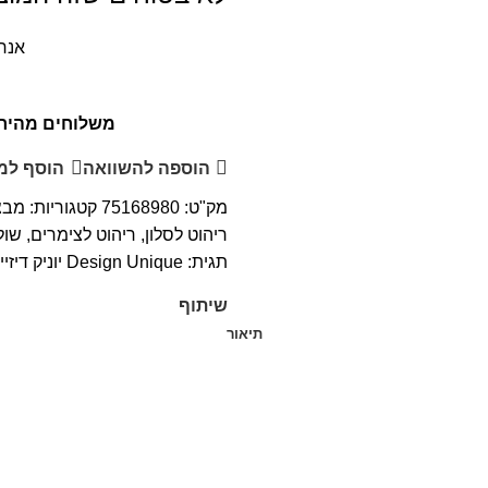
אנחנ
משלוחים מהירים לכל הארץ, 
הוספה להשוואה
הוסף למ
מק"ט:
75168980
קטגוריות:
מבצ
ריהוט לסלון
,
ריהוט לצימרים
,
שול
תגית:
Design Unique יוניק דיזיין
שיתוף
תיאור