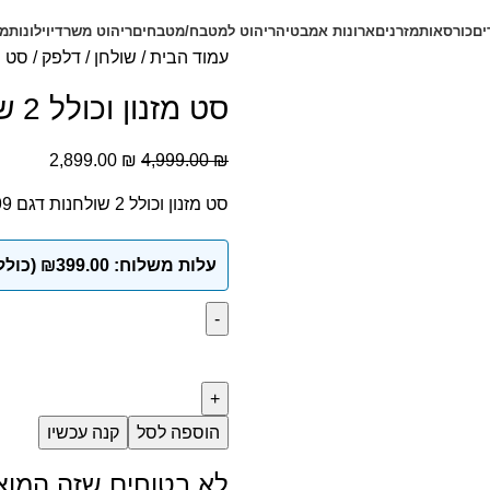
ים
כורסאות
מזרנים
ארונות אמבטיה
ריהוט למטבח/מטבחים
ריהוט משרדי
וילונות
מב
עמוד הבית
שולחן / דלפק
סט מזנון וכו
סט מזנון וכולל 2 שולחנות דגם N 9999 מאלון
2,899.00
₪
4,999.00
₪
סט מזנון וכולל 2 שולחנות דגם N 9999 מאלון
עלות משלוח: ₪399.00 (כולל מע"מ)
הוספה לסל
קנה עכשיו
לא בטוחים שזה המו