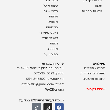
שירות לקוחות
מטבחים
תקנון
פינות אוכל
מדניות פרטיות
חדרי שינה
ארונות
מזנונים
כורסאות
ריהוט משרדי
למגזר הדתי
וילונות
מבצעים
ספות נוער
משולחים
פרטי התקשרות
תצוגה / עודפים
כתובת: רבן יוחנן בן זכאי 82 אלעד
משלוחים והחזרות
טלפון:
072-3340593
החזרות וביטולים
נייד/ווטסאפ:
054-3116600
דוא”ל:
a3116600@gmail.com
שירות לקוחות
ניווט ב-WAZE
נשמח לעמוד לרשותכם בכל עת